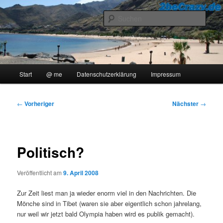
Zum
..::Ollis Blog::..
primären
Such
Inhalt
springen
2beCrazy
Hauptmenü
Start
@ me
Datenschutzerklärung
Impressum
Beitragsnavigation
←
Vorheriger
Nächster
→
Politisch?
Veröffentlicht am
9. April 2008
Zur Zeit liest man ja wieder enorm viel in den Nachrichten. Die
Mönche sind in Tibet (waren sie aber eigentlich schon jahrelang,
nur weil wir jetzt bald Olympia haben wird es publik gemacht).