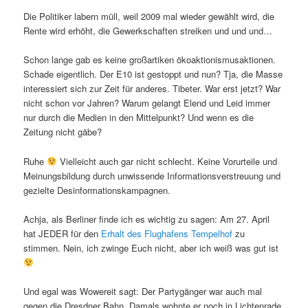
Die Politiker labern müll, weil 2009 mal wieder gewählt wird, die
Rente wird erhöht, die Gewerkschaften streiken und und und…
Schon lange gab es keine großartiken ökoaktionismusaktionen.
Schade eigentlich. Der E10 ist gestoppt und nun? Tja, die Masse
interessiert sich zur Zeit für anderes. Tibeter. War erst jetzt? War
nicht schon vor Jahren? Warum gelangt Elend und Leid immer
nur durch die Medien in den Mittelpunkt? Und wenn es die
Zeitung nicht gäbe?
Ruhe
Vielleicht auch gar nicht schlecht. Keine Vorurteile und
Meinungsbildung durch unwissende Informationsverstreuung und
gezielte Desinformationskampagnen.
Achja, als Berliner finde ich es wichtig zu sagen: Am 27. April
hat JEDER für den
Erhalt des Flughafens Tempelhof
zu
stimmen. Nein, ich zwinge Euch nicht, aber ich weiß was gut ist
Und egal was Wowereit sagt: Der Partygänger war auch mal
gegen die Dresdner Bahn. Damals wohnte er noch in Lichtenrade.