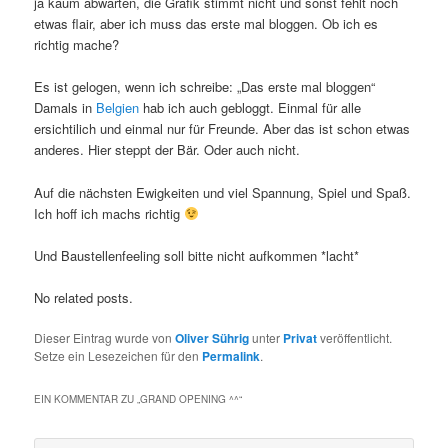
ja kaum abwarten, die Grafik stimmt nicht und sonst fehlt noch
etwas flair, aber ich muss das erste mal bloggen. Ob ich es
richtig mache?
Es ist gelogen, wenn ich schreibe: „Das erste mal bloggen“
Damals in
Belgien
hab ich auch gebloggt. Einmal für alle
ersichtilich und einmal nur für Freunde. Aber das ist schon etwas
anderes. Hier steppt der Bär. Oder auch nicht.
Auf die nächsten Ewigkeiten und viel Spannung, Spiel und Spaß.
Ich hoff ich machs richtig
Und Baustellenfeeling soll bitte nicht aufkommen *lacht*
No related posts.
Dieser Eintrag wurde von
Oliver Sührig
unter
Privat
veröffentlicht.
Setze ein Lesezeichen für den
Permalink
.
EIN KOMMENTAR ZU „
GRAND OPENING ^^
“