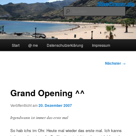
Zum
..::Ollis Blog::..
primären
Such
Inhalt
springen
2beCrazy
Hauptmenü
Start
@ me
Datenschutzerklärung
Impressum
Beitragsnavigation
Nächster
→
Grand Opening ^^
Veröffentlicht am
20. Dezember 2007
Irgendwann ist immer das erste mal
So hab ichs im Ohr. Heute mal wieder das erste mal. Ich kanns