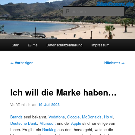
Zum
..::Ollis Blog::..
primären
Such
Inhalt
springen
2beCrazy
Hauptmenü
Start
@ me
Datenschutzerklärung
Impressum
Beitragsnavigation
←
Vorheriger
Nächster
→
Ich will die Marke haben…
Veröffentlicht am
19. Juli 2008
Brandz
sind bekannt.
Vodafone
,
Google
,
McDonalds
,
H&M
,
Deutsche Bank
,
Microsoft
und der
Apple
sind nur einige von
Ihnen. Es gibt ein
Ranking
aus dem hervorgeht, welche die