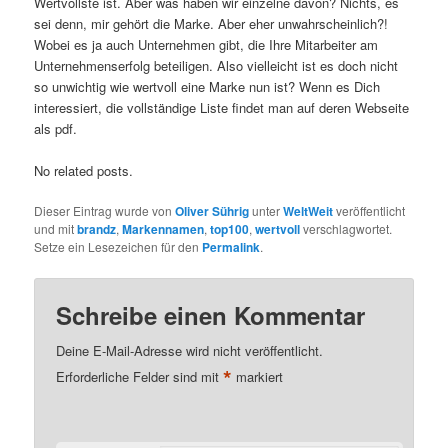
Wertvollste ist. Aber was haben wir einzelne davon? Nichts, es
sei denn, mir gehört die Marke. Aber eher unwahrscheinlich?!
Wobei es ja auch Unternehmen gibt, die Ihre Mitarbeiter am
Unternehmenserfolg beteiligen. Also vielleicht ist es doch nicht
so unwichtig wie wertvoll eine Marke nun ist? Wenn es Dich
interessiert, die vollständige Liste findet man auf deren Webseite
als pdf.
No related posts.
Dieser Eintrag wurde von
Oliver Sührig
unter
WeltWeit
veröffentlicht
und mit
brandz
,
Markennamen
,
top100
,
wertvoll
verschlagwortet.
Setze ein Lesezeichen für den
Permalink
.
Schreibe einen Kommentar
Deine E-Mail-Adresse wird nicht veröffentlicht.
*
Erforderliche Felder sind mit
markiert