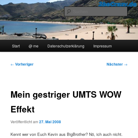
Zum
..::Ollis Blog::..
primären
Such
Inhalt
springen
2beCrazy
Hauptmenü
Start
@ me
Datenschutzerklärung
Impressum
Beitragsnavigation
←
Vorheriger
Nächster
→
Mein gestriger UMTS WOW
Effekt
Veröffentlicht am
27. Mai 2008
Kennt wer von Euch Kevin aus BigBrother? Nö, ich auch nicht.