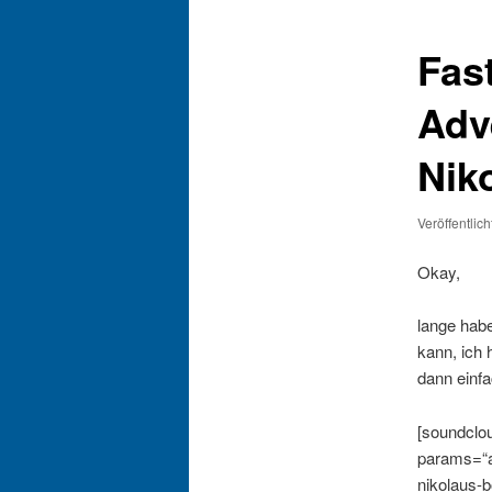
Fas
Adv
Nik
Veröffentlic
Okay,
lange hab
kann, ich 
dann einf
[soundclo
params=“a
nikolaus-b