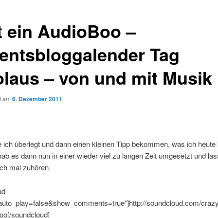
t ein AudioBoo –
entsbloggalender Tag
olaus – von und mit Musik
ht am
6. Dezember 2011
e ich überlegt und dann einen kleinen Tipp bekommen, was ich heute
hab es dann nun in einer wieder viel zu langen Zeit umgesetzt und la
ach mal zuhören.
ud
uto_play=false&show_comments=true“]http://soundcloud.com/crazyoll
oo[/soundcloud]