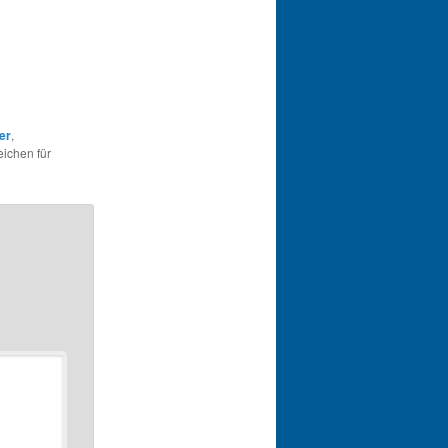
er
,
eichen für