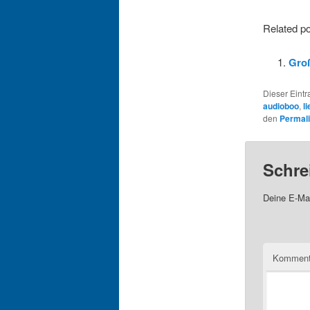
Related po
Gro
Dieser Eint
audioboo
,
l
den
Permal
Schre
Deine E-Mai
Komment