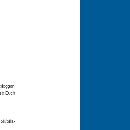
 bloggen
sse Euch
i/ollis-