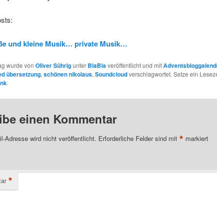
sts:
ße und kleine Musik… private Musik…
rag wurde von
Oliver Sührig
unter
BlaBla
veröffentlicht und mit
Adventsbloggalend
ied übersetzung
,
schönen nikolaus
,
Soundcloud
verschlagwortet. Setze ein Lesez
ink
.
ibe einen Kommentar
*
l-Adresse wird nicht veröffentlicht.
Erforderliche Felder sind mit
markiert
*
ar