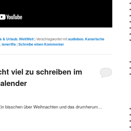
s & Urlaub
,
WeltWeit
|
Verschlagwortet mit
audioboo
,
Kanarische
,
teneriffa
|
Schreibe einen Kommentar
cht viel zu schreiben im
alender
in bisschen über Weihnachten und das drumherum…