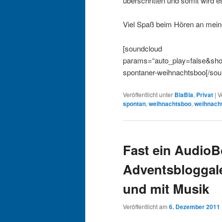
überschritten und somit wird 
Viel Spaß beim Hören an mein
[soundcloud
params=“auto_play=false&show
spontaner-weihnachtsboo[/sou
Veröffentlicht unter
BlaBla
,
Privat
|
V
spontan
,
weihnachtsboo
,
weihnacht
Fast ein AudioB
Adventsbloggale
und mit Musik
Veröffentlicht am
6. Dezember 2011