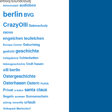
erboo[/soundcloud]
audioboo
Adventszeit
berlin
BVG
CrazyOlli
Datenschutz
EM2008
engelchen teufelchen
Geburtstag
Europa Center
geschichte
gedicht
lichterketten
heiligabend
lindt hasen
liebesgeschichte
olli berlin
Ostergeschichte
Osterhasen
Ostern
Politik
santa claus
Privat
s-bahn
Segeln
Sonnenschein
sommer
urlaub
sührig
teneriffa
Volkspark Mariendorf