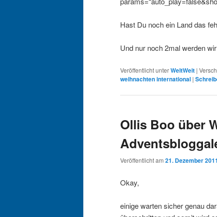
params=“auto_play=false&show
Hast Du noch ein Land das feh
Und nur noch 2mal werden wir
Veröffentlicht unter
WeltWeit
|
Versch
weihnachten international
|
Schrei
Ollis Boo über 
Adventsbloggal
Veröffentlicht am
21. Dezember 201
Okay,
einige warten sicher genau dar