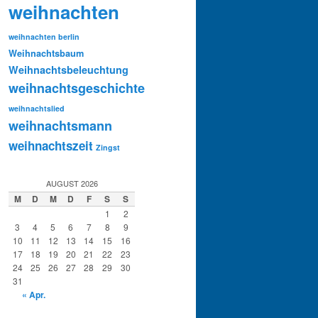
weihnachten
weihnachten berlin
Weihnachtsbaum
Weihnachtsbeleuchtung
weihnachtsgeschichte
weihnachtslied
weihnachtsmann
weihnachtszeit
Zingst
AUGUST 2026
M
D
M
D
F
S
S
1
2
3
4
5
6
7
8
9
10
11
12
13
14
15
16
17
18
19
20
21
22
23
24
25
26
27
28
29
30
31
« Apr.