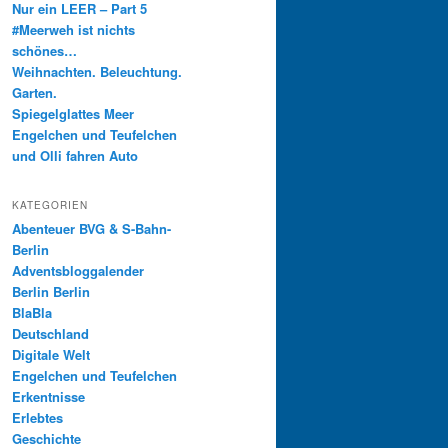
Nur ein LEER – Part 5
#Meerweh ist nichts
schönes…
Weihnachten. Beleuchtung.
Garten.
Spiegelglattes Meer
Engelchen und Teufelchen
und Olli fahren Auto
KATEGORIEN
Abenteuer BVG & S-Bahn-
Berlin
Adventsbloggalender
Berlin Berlin
BlaBla
Deutschland
Digitale Welt
Engelchen und Teufelchen
Erkentnisse
Erlebtes
Geschichte