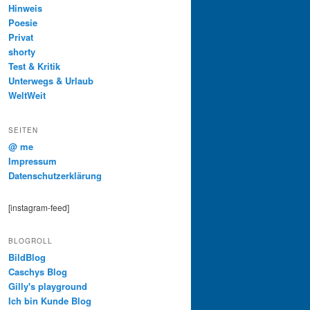
Hinweis
Poesie
Privat
shorty
Test & Kritik
Unterwegs & Urlaub
WeltWeit
SEITEN
@ me
Impressum
Datenschutzerklärung
[instagram-feed]
BLOGROLL
BildBlog
Caschys Blog
Gilly's playground
Ich bin Kunde Blog