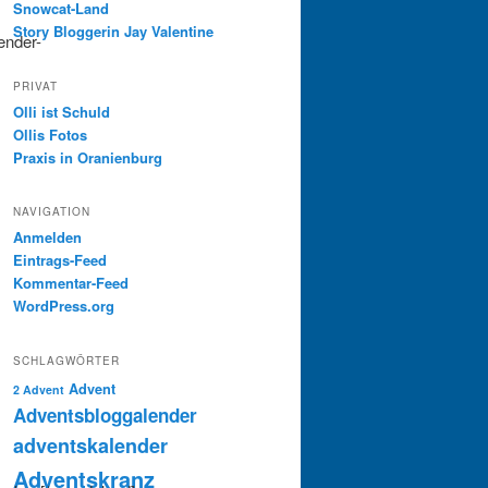
Snowcat-Land
Story Bloggerin Jay Valentine
ender-
PRIVAT
Olli ist Schuld
Ollis Fotos
Praxis in Oranienburg
NAVIGATION
Anmelden
Eintrags-Feed
Kommentar-Feed
WordPress.org
SCHLAGWÖRTER
Advent
2 Advent
Adventsbloggalender
adventskalender
Adventskranz