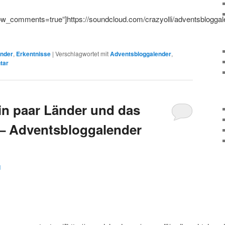
_comments=true“]https://soundcloud.com/crazyolli/adventsbloggal
ender
,
Erkentnisse
|
Verschlagwortet mit
Adventsbloggalender
,
tar
n paar Länder und das
 – Adventsbloggalender
1