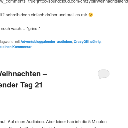
_comments=true“]http://soundcloud.com/crazyolli/weihnachtslaend
lt? schreib doch einfach drüber und mail es mir
 noch wach… *grinst*
lagwortet mit
Adventsbloggalender
,
audioboo
,
CrazyOlli
,
sührig
,
be einen Kommentar
Weihnachten –
ender Tag 21
1
auf. Auf einen Audioboo. Aber leider hab ich die 5 Minuten