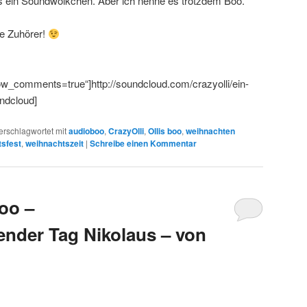
es ein Soundwölkchen. Aber ich nenne es trotzdem Boo.
e Zuhörer!
_comments=true“]http://soundcloud.com/crazyolli/ein-
ndcloud]
erschlagwortet mit
audioboo
,
CrazyOlli
,
Ollis boo
,
weihnachten
sfest
,
weihnachtszeit
|
Schreibe einen Kommentar
oo –
nder Tag Nikolaus – von