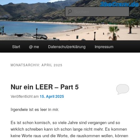
Zum
Zum
..::Ollis Blog::..
primären
sekundären
Such
Inhalt
Inhalt
springen
springen
2beCrazy
Hauptmenü
Start
@ me
Datenschutzerklärung
Impressum
MONATSARCHIV:
APRIL 2025
Nur ein LEER – Part 5
Veröffentlicht am
15. April 2025
Irgendwie ist es leer in mir.
Es ist schon komisch, so viele Jahre sind vergangen und so
wirklich schreiben kann ich schon lange nicht mehr. Es kommen
keine Worte raus und die Worte, die rauskommen wollen, können