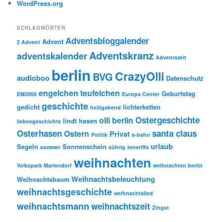
WordPress.org
SCHLAGWÖRTER
Adventsbloggalender
Advent
2 Advent
Adventskranz
adventskalender
Adventszeit
berlin
CrazyOlli
BVG
audioboo
Datenschutz
engelchen teufelchen
Geburtstag
EM2008
Europa Center
geschichte
gedicht
lichterketten
heiligabend
Ostergeschichte
olli berlin
lindt hasen
liebesgeschichte
Osterhasen
santa claus
Ostern
Privat
Politik
s-bahn
urlaub
Segeln
Sonnenschein
sommer
sührig
teneriffa
weihnachten
Volkspark Mariendorf
weihnachten berlin
Weihnachtsbeleuchtung
Weihnachtsbaum
weihnachtsgeschichte
weihnachtslied
weihnachtsmann
weihnachtszeit
Zingst