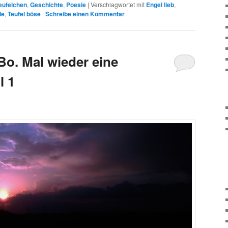
eufelchen
,
Geschichte
,
Poesie
|
Verschlagwortet mit
Engel lieb
,
de
,
Teufel böse
|
Schreibe einen Kommentar
Bo. Mal wieder eine
l 1