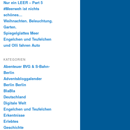
Nur ein LEER – Part 5
#Meerweh ist nichts
schönes…
Weihnachten. Beleuchtung.
Garten.
Spiegelglattes Meer
Engelchen und Teufelchen
und Olli fahren Auto
KATEGORIEN
Abenteuer BVG & S-Bahn-
Berlin
Adventsbloggalender
Berlin Berlin
BlaBla
Deutschland
Digitale Welt
Engelchen und Teufelchen
Erkentnisse
Erlebtes
Geschichte