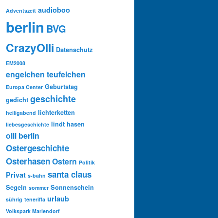
audioboo
Adventszeit
berlin
BVG
CrazyOlli
Datenschutz
EM2008
engelchen teufelchen
Geburtstag
Europa Center
geschichte
gedicht
lichterketten
heiligabend
lindt hasen
liebesgeschichte
olli berlin
Ostergeschichte
Osterhasen
Ostern
Politik
santa claus
Privat
s-bahn
Segeln
Sonnenschein
sommer
urlaub
sührig
teneriffa
Volkspark Mariendorf