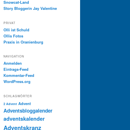
Snowcat-Land
Story Bloggerin Jay Valentine
PRIVAT
Olli ist Schuld
Ollis Fotos
Praxis in Oranienburg
NAVIGATION
Anmelden
Eintrags-Feed
Kommentar-Feed
WordPress.org
SCHLAGWÖRTER
Advent
2 Advent
Adventsbloggalender
adventskalender
Adventskranz