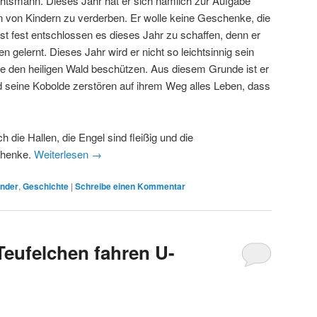
smann. Dieses Jahr hat er sich nämlich zur Aufgabe
en von Kindern zu verderben. Er wolle keine Geschenke, die
st fest entschlossen es dieses Jahr zu schaffen, denn er
 gelernt. Dieses Jahr wird er nicht so leichtsinnig sein
ie den heiligen Wald beschützen. Aus diesem Grunde ist er
nd seine Kobolde zerstören auf ihrem Weg alles Leben, dass
 die Hallen, die Engel sind fleißig und die
chenke.
Weiterlesen
→
ender
,
Geschichte
|
Schreibe einen Kommentar
eufelchen fahren U-