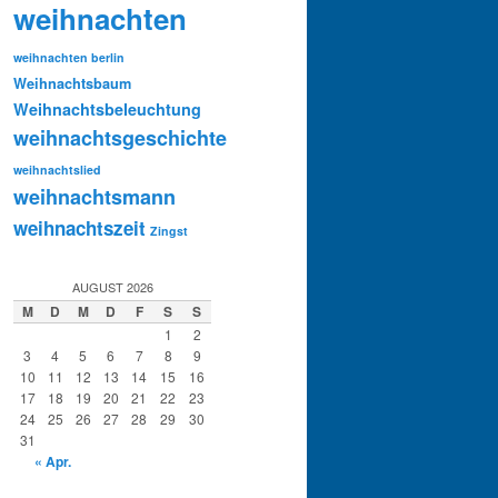
weihnachten
weihnachten berlin
Weihnachtsbaum
Weihnachtsbeleuchtung
weihnachtsgeschichte
weihnachtslied
weihnachtsmann
weihnachtszeit
Zingst
AUGUST 2026
M
D
M
D
F
S
S
1
2
3
4
5
6
7
8
9
10
11
12
13
14
15
16
17
18
19
20
21
22
23
24
25
26
27
28
29
30
31
« Apr.