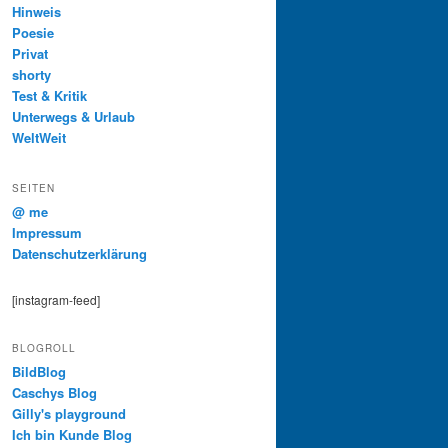
Hinweis
Poesie
Privat
shorty
Test & Kritik
Unterwegs & Urlaub
WeltWeit
SEITEN
@ me
Impressum
Datenschutzerklärung
[instagram-feed]
BLOGROLL
BildBlog
Caschys Blog
Gilly's playground
Ich bin Kunde Blog