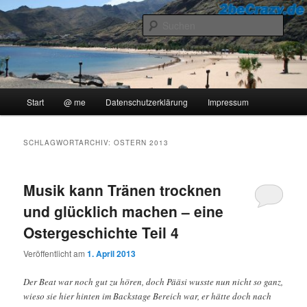
Zum
Zum
..::Ollis Blog::..
primären
sekundären
Such
Inhalt
Inhalt
springen
springen
2beCrazy
Hauptmenü
Start
@ me
Datenschutzerklärung
Impressum
SCHLAGWORTARCHIV:
OSTERN 2013
Musik kann Tränen trocknen
und glücklich machen – eine
Ostergeschichte Teil 4
Veröffentlicht am
1. April 2013
Der Beat war noch gut zu hören, doch Pääsi wusste nun nicht so ganz,
wieso sie hier hinten im Backstage Bereich war, er hätte doch nach