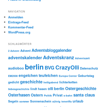
NAVIGATION
Anmelden
Eintrags-Feed
Kommentar-Feed
WordPress.org
SCHLAGWÖRTER
Adventsbloggalender
Advent
2 Advent
Adventskranz
adventskalender
Adventszeit
berlin
CrazyOlli
BVG
audioboo
Datenschutz
engelchen teufelchen
Geburtstag
EM2008
Europa Center
geschichte
gedicht
lichterketten
heiligabend
Ostergeschichte
olli berlin
lindt hasen
liebesgeschichte
Osterhasen
santa claus
Ostern
Privat
Politik
s-bahn
urlaub
Segeln
Sonnenschein
sommer
sührig
teneriffa