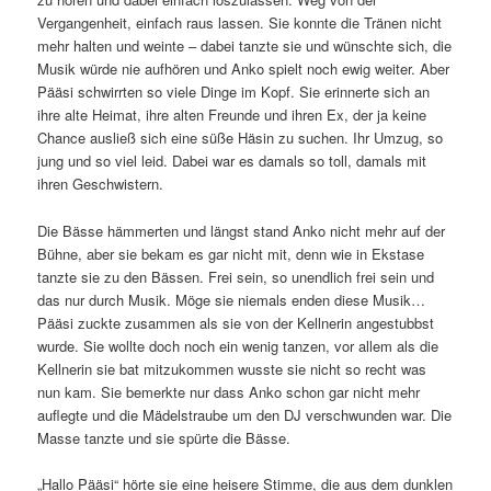
Vergangenheit, einfach raus lassen. Sie konnte die Tränen nicht
mehr halten und weinte – dabei tanzte sie und wünschte sich, die
Musik würde nie aufhören und Anko spielt noch ewig weiter. Aber
Pääsi schwirrten so viele Dinge im Kopf. Sie erinnerte sich an
ihre alte Heimat, ihre alten Freunde und ihren Ex, der ja keine
Chance ausließ sich eine süße Häsin zu suchen. Ihr Umzug, so
jung und so viel leid. Dabei war es damals so toll, damals mit
ihren Geschwistern.
Die Bässe hämmerten und längst stand Anko nicht mehr auf der
Bühne, aber sie bekam es gar nicht mit, denn wie in Ekstase
tanzte sie zu den Bässen. Frei sein, so unendlich frei sein und
das nur durch Musik. Möge sie niemals enden diese Musik…
Pääsi zuckte zusammen als sie von der Kellnerin angestubbst
wurde. Sie wollte doch noch ein wenig tanzen, vor allem als die
Kellnerin sie bat mitzukommen wusste sie nicht so recht was
nun kam. Sie bemerkte nur dass Anko schon gar nicht mehr
auflegte und die Mädelstraube um den DJ verschwunden war. Die
Masse tanzte und sie spürte die Bässe.
„Hallo Pääsi“ hörte sie eine heisere Stimme, die aus dem dunklen