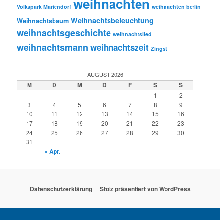
weihnachten
Volkspark Mariendorf
weihnachten berlin
Weihnachtsbeleuchtung
Weihnachtsbaum
weihnachtsgeschichte
weihnachtslied
weihnachtsmann
weihnachtszeit
Zingst
AUGUST 2026
M
D
M
D
F
S
S
1
2
3
4
5
6
7
8
9
10
11
12
13
14
15
16
17
18
19
20
21
22
23
24
25
26
27
28
29
30
31
« Apr.
Datenschutzerklärung
Stolz präsentiert von WordPress