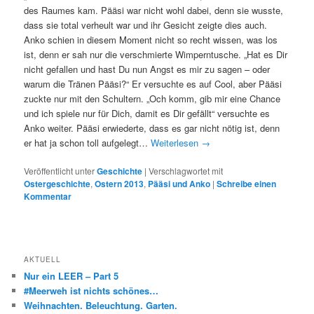
des Raumes kam. Pääsi war nicht wohl dabei, denn sie wusste,
dass sie total verheult war und ihr Gesicht zeigte dies auch.
Anko schien in diesem Moment nicht so recht wissen, was los
ist, denn er sah nur die verschmierte Wimperntusche. „Hat es Dir
nicht gefallen und hast Du nun Angst es mir zu sagen – oder
warum die Tränen Pääsi?“ Er versuchte es auf Cool, aber Pääsi
zuckte nur mit den Schultern. „Och komm, gib mir eine Chance
und ich spiele nur für Dich, damit es Dir gefällt“ versuchte es
Anko weiter. Pääsi erwiederte, dass es gar nicht nötig ist, denn
er hat ja schon toll aufgelegt…
Weiterlesen
→
Veröffentlicht unter
Geschichte
|
Verschlagwortet mit
Ostergeschichte
,
Ostern 2013
,
Pääsi und Anko
|
Schreibe einen
Kommentar
AKTUELL
Nur ein LEER – Part 5
#Meerweh ist nichts schönes…
Weihnachten. Beleuchtung. Garten.