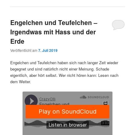
Engelchen und Teufelchen –
Irgendwas mit Hass und der
Erde
Veröffentlicht am
7. Juli 2019
Engelchen und Teufelchen haben sich nach langer Zeit wieder
begegnet und sind natürlich nicht einer Meinung. Schade
eigentlich, aber hört selbst. Wer nicht hören kann: Lesen nach
dem Weiter.