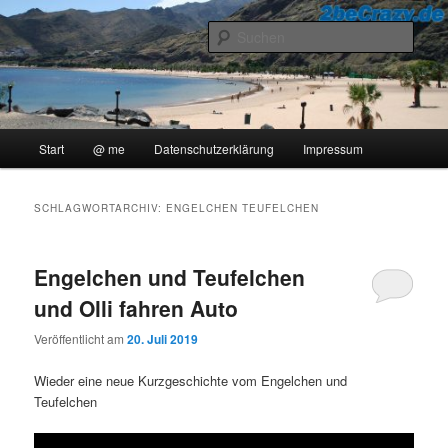
Zum
Zum
..::Ollis Blog::..
primären
sekundären
Such
Inhalt
Inhalt
springen
springen
2beCrazy
Hauptmenü
Start
@ me
Datenschutzerklärung
Impressum
SCHLAGWORTARCHIV:
ENGELCHEN TEUFELCHEN
Engelchen und Teufelchen
und Olli fahren Auto
Veröffentlicht am
20. Juli 2019
Wieder eine neue Kurzgeschichte vom Engelchen und
Teufelchen