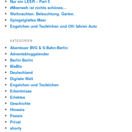
Nur ein LEER – Part 5
#Meerweh ist nichts schönes…
Weihnachten. Beleuchtung. Garten.
Spiegelglattes Meer
Engelchen und Teufelchen und Olli fahren Auto
KATEGORIEN
Abenteuer BVG & S-Bahn-Berlin
Adventsbloggalender
Berlin Berlin
BlaBla
Deutschland
Digitale Welt
Engelchen und Teufelchen
Erkentnisse
Erlebtes
Geschichte
Hinweis
Poesie
Privat
shorty