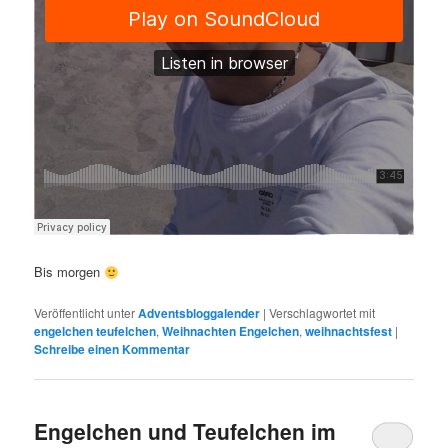
Bis morgen
Veröffentlicht unter
Adventsbloggalender
|
Verschlagwortet mit
engelchen teufelchen
,
Weihnachten Engelchen
,
weihnachtsfest
|
Schreibe einen Kommentar
Engelchen und Teufelchen im