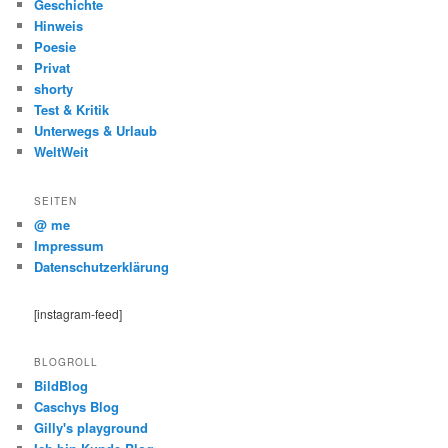
Geschichte
Hinweis
Poesie
Privat
shorty
Test & Kritik
Unterwegs & Urlaub
WeltWeit
SEITEN
@ me
Impressum
Datenschutzerklärung
[instagram-feed]
BLOGROLL
BildBlog
Caschys Blog
Gilly's playground