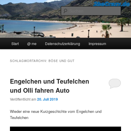
Zum
Zum
..::Ollis Blog::..
primären
sekundären
Such
Inhalt
Inhalt
springen
springen
2beCrazy
Hauptmenü
Start
@ me
Datenschutzerklärung
Impressum
SCHLAGWORTARCHIV:
BÖSE UND GUT
Engelchen und Teufelchen
und Olli fahren Auto
Veröffentlicht am
20. Juli 2019
Wieder eine neue Kurzgeschichte vom Engelchen und
Teufelchen