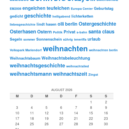
engelchen teufelchen
Geburtstag
EM2008
Europa Center
geschichte
gedicht
lichterketten
heiligabend
Ostergeschichte
olli berlin
lindt hasen
liebesgeschichte
Osterhasen
santa claus
Ostern
Privat
Politik
s-bahn
urlaub
Segeln
Sonnenschein
sommer
sührig
teneriffa
weihnachten
Volkspark Mariendorf
weihnachten berlin
Weihnachtsbeleuchtung
Weihnachtsbaum
weihnachtsgeschichte
weihnachtslied
weihnachtsmann
weihnachtszeit
Zingst
AUGUST 2026
M
D
M
D
F
S
S
1
2
3
4
5
6
7
8
9
10
11
12
13
14
15
16
17
18
19
20
21
22
23
24
25
26
27
28
29
30