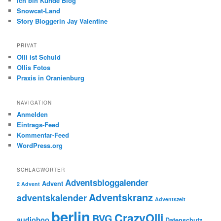
Ich bin Kunde Blog
Snowcat-Land
Story Bloggerin Jay Valentine
PRIVAT
Olli ist Schuld
Ollis Fotos
Praxis in Oranienburg
NAVIGATION
Anmelden
Eintrags-Feed
Kommentar-Feed
WordPress.org
SCHLAGWÖRTER
Adventsbloggalender
Advent
2 Advent
Adventskranz
adventskalender
Adventszeit
berlin
CrazyOlli
BVG
audioboo
Datenschutz