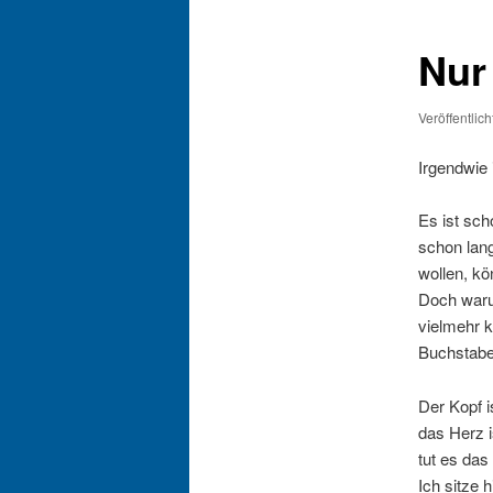
Nur
Veröffentlic
Irgendwie i
Es ist sch
schon lan
wollen, kö
Doch waru
vielmehr k
Buchstab
Der Kopf i
das Herz i
tut es das
Ich sitze 