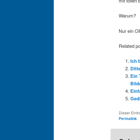
mit tollen
Warum?
Nur ein Oll
Related po
Ich 
Ditt
Ein 
Bil
Einf
Gedi
Dieser Eint
Permalink
.