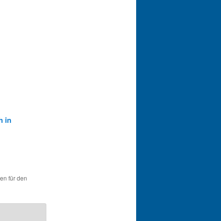
h in
hen für den