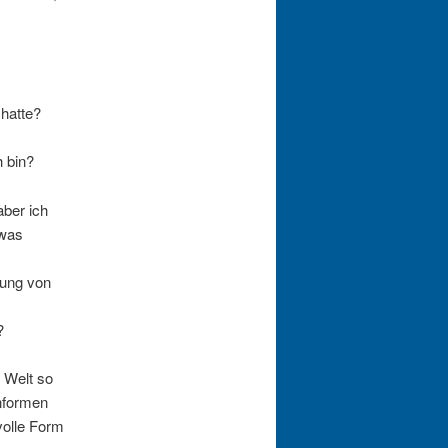
 hatte?
h bin?
aber ich
twas
tung von
?
e Welt so
enformen
volle Form