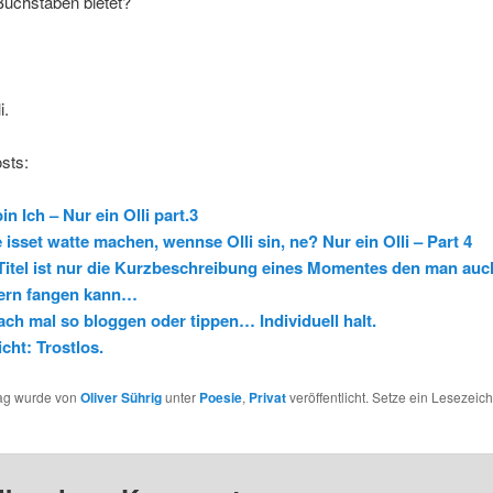
 Buchstaben bietet?
i.
sts:
bin Ich – Nur ein Olli part.3
e isset watte machen, wennse Olli sin, ne? Nur ein Olli – Part 4
Titel ist nur die Kurzbeschreibung eines Momentes den man auc
dern fangen kann…
ach mal so bloggen oder tippen… Individuell halt.
cht: Trostlos.
rag wurde von
Oliver Sührig
unter
Poesie
,
Privat
veröffentlicht. Setze ein Lesezeic