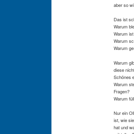
aber so wir
Das ist s
Warum blei
Warum ist 
Warum schl
Warum geht
Warum gibt
diese nich
Schönes 
Warum ste
Fragen?
Warum füll
Nur ein Oll
ist, wie s
hat und wa