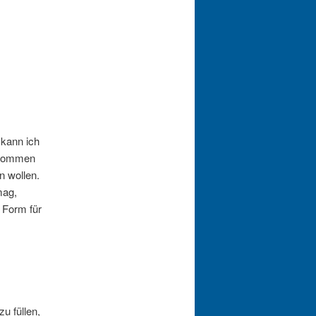
 kann ich
uskommen
n wollen.
mag,
 Form für
u füllen,