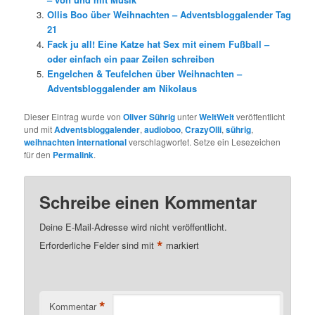
Ollis Boo über Weihnachten – Adventsbloggalender Tag
21
Fack ju all! Eine Katze hat Sex mit einem Fußball –
oder einfach ein paar Zeilen schreiben
Engelchen & Teufelchen über Weihnachten –
Adventsbloggalender am Nikolaus
Dieser Eintrag wurde von
Oliver Sührig
unter
WeltWeit
veröffentlicht
und mit
Adventsbloggalender
,
audioboo
,
CrazyOlli
,
sührig
,
weihnachten international
verschlagwortet. Setze ein Lesezeichen
für den
Permalink
.
Schreibe einen Kommentar
Deine E-Mail-Adresse wird nicht veröffentlicht.
*
Erforderliche Felder sind mit
markiert
*
Kommentar