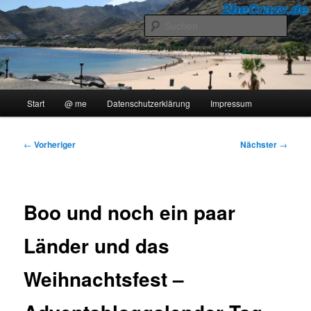
Zum
..::Ollis Blog::..
primären
Such
Inhalt
springen
2beCrazy
Hauptmenü
Start
@ me
Datenschutzerklärung
Impressum
Beitragsnavigation
←
Vorheriger
Nächster
→
Boo und noch ein paar
Länder und das
Weihnachtsfest –