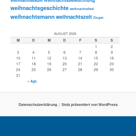
Weihnachtsbeleuchtung
Weihnachtsbaum
weihnachtsgeschichte
weihnachtslied
weihnachtsmann
weihnachtszeit
Zingst
AUGUST 2026
M
D
M
D
F
S
S
1
2
3
4
5
6
7
8
9
10
11
12
13
14
15
16
17
18
19
20
21
22
23
24
25
26
27
28
29
30
31
« Apr.
Datenschutzerklärung
Stolz präsentiert von WordPress