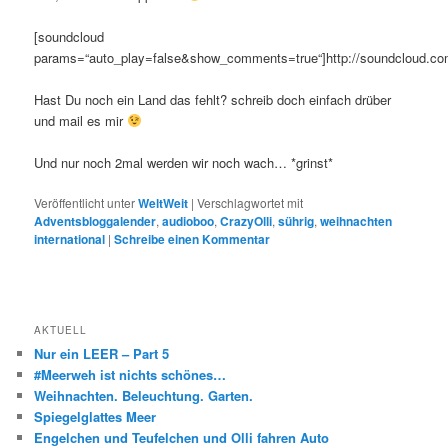
[soundcloud
params=“auto_play=false&show_comments=true“]http://soundcloud.com/
Hast Du noch ein Land das fehlt? schreib doch einfach drüber
und mail es mir
Und nur noch 2mal werden wir noch wach… *grinst*
Veröffentlicht unter
WeltWeit
|
Verschlagwortet mit
Adventsbloggalender
,
audioboo
,
CrazyOlli
,
sührig
,
weihnachten
international
|
Schreibe einen Kommentar
AKTUELL
Nur ein LEER – Part 5
#Meerweh ist nichts schönes…
Weihnachten. Beleuchtung. Garten.
Spiegelglattes Meer
Engelchen und Teufelchen und Olli fahren Auto