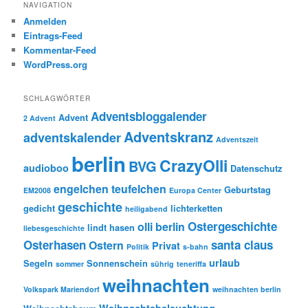
NAVIGATION
Anmelden
Eintrags-Feed
Kommentar-Feed
WordPress.org
SCHLAGWÖRTER
Adventsbloggalender
Advent
2 Advent
Adventskranz
adventskalender
Adventszeit
berlin
CrazyOlli
BVG
audioboo
Datenschutz
engelchen teufelchen
Geburtstag
EM2008
Europa Center
geschichte
gedicht
lichterketten
heiligabend
Ostergeschichte
olli berlin
lindt hasen
liebesgeschichte
Osterhasen
santa claus
Ostern
Privat
Politik
s-bahn
urlaub
Segeln
Sonnenschein
sommer
sührig
teneriffa
weihnachten
Volkspark Mariendorf
weihnachten berlin