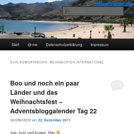
Zum
Zum
..::Ollis Blog::..
primären
sekundären
Such
Inhalt
Inhalt
springen
springen
2beCrazy
Hauptmenü
Start
@ me
Datenschutzerklärung
Impressum
SCHLAGWORTARCHIV:
WEIHNACHTEN INTERNATIONAL
Boo und noch ein paar
Länder und das
Weihnachtsfest –
Adventsbloggalender Tag 22
Veröffentlicht am
22. Dezember 2011
Joa, kurz und knapp: Hier