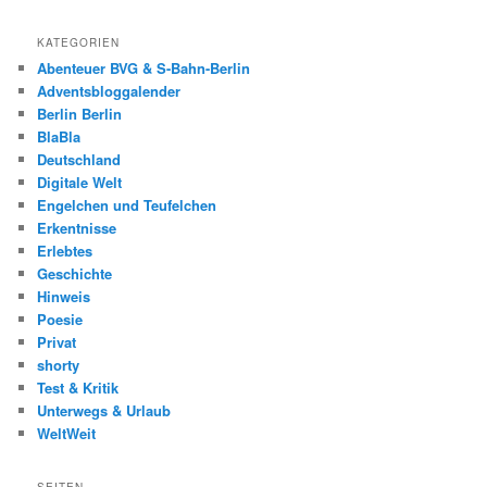
KATEGORIEN
Abenteuer BVG & S-Bahn-Berlin
Adventsbloggalender
Berlin Berlin
BlaBla
Deutschland
Digitale Welt
Engelchen und Teufelchen
Erkentnisse
Erlebtes
Geschichte
Hinweis
Poesie
Privat
shorty
Test & Kritik
Unterwegs & Urlaub
WeltWeit