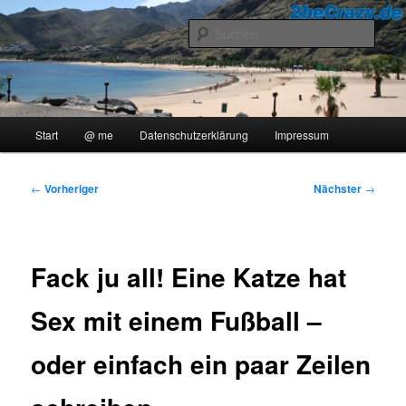
Zum
..::Ollis Blog::..
primären
Such
Inhalt
springen
2beCrazy
Hauptmenü
Start
@ me
Datenschutzerklärung
Impressum
Beitragsnavigation
←
Vorheriger
Nächster
→
Fack ju all! Eine Katze hat
Sex mit einem Fußball –
oder einfach ein paar Zeilen