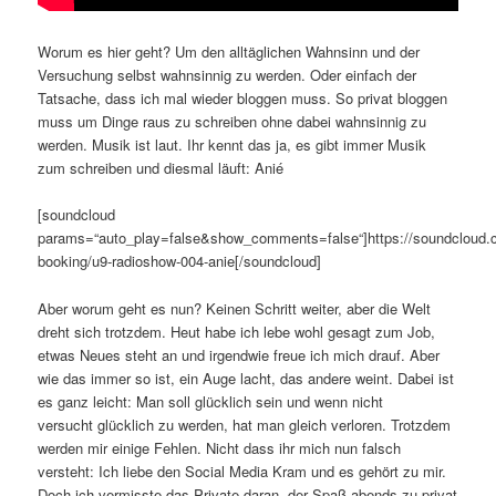
Worum es hier geht? Um den alltäglichen Wahnsinn und der
Versuchung selbst wahnsinnig zu werden. Oder einfach der
Tatsache, dass ich mal wieder bloggen muss. So privat bloggen
muss um Dinge raus zu schreiben ohne dabei wahnsinnig zu
werden. Musik ist laut. Ihr kennt das ja, es gibt immer Musik
zum schreiben und diesmal läuft: Anié
[soundcloud
params=“auto_play=false&show_comments=false“]https://soundcloud.
booking/u9-radioshow-004-anie[/soundcloud]
Aber worum geht es nun? Keinen Schritt weiter, aber die Welt
dreht sich trotzdem. Heut habe ich lebe wohl gesagt zum Job,
etwas Neues steht an und irgendwie freue ich mich drauf. Aber
wie das immer so ist, ein Auge lacht, das andere weint. Dabei ist
es ganz leicht: Man soll glücklich sein und wenn nicht
versucht glücklich zu werden, hat man gleich verloren. Trotzdem
werden mir einige Fehlen. Nicht dass ihr mich nun falsch
versteht: Ich liebe den Social Media Kram und es gehört zu mir.
Doch ich vermisste das Private daran, der Spaß abends zu privat