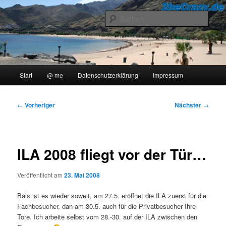
Zum
..::Ollis Blog::..
primären
Such
Inhalt
springen
2beCrazy
Hauptmenü
Start
@ me
Datenschutzerklärung
Impressum
Beitragsnavigation
←
Vorheriger
Nächster
→
ILA 2008 fliegt vor der Tür…
Veröffentlicht am
23. Mai 2008
Bals ist es wieder soweit, am 27.5. eröffnet die ILA zuerst für die
Fachbesucher, dan am 30.5. auch für die Privatbesucher Ihre
Tore. Ich arbeite selbst vom 28.-30. auf der ILA zwischen den