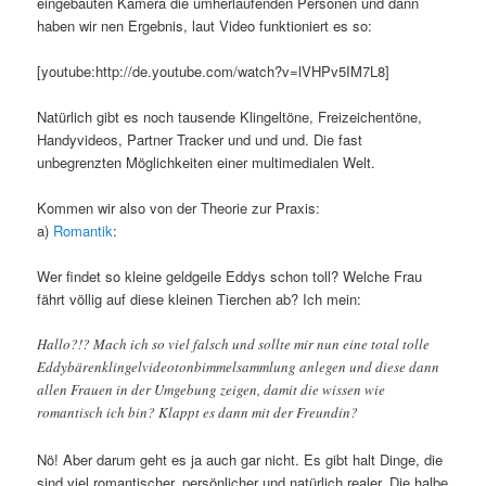
eingebauten Kamera die umherlaufenden Personen und dann
haben wir nen Ergebnis, laut Video funktioniert es so:
[youtube:http://de.youtube.com/watch?v=lVHPv5IM7L8]
Natürlich gibt es noch tausende Klingeltöne, Freizeichentöne,
Handyvideos, Partner Tracker und und und. Die fast
unbegrenzten Möglichkeiten einer multimedialen Welt.
Kommen wir also von der Theorie zur Praxis:
a)
Romantik
:
Wer findet so kleine geldgeile Eddys schon toll? Welche Frau
fährt völlig auf diese kleinen Tierchen ab? Ich mein:
Hallo?!? Mach ich so viel falsch und sollte mir nun eine total tolle
Eddybärenklingelvideotonbimmelsammlung anlegen und diese dann
allen Frauen in der Umgebung zeigen, damit die wissen wie
romantisch ich bin? Klappt es dann mit der Freundin?
Nö! Aber darum geht es ja auch gar nicht. Es gibt halt Dinge, die
sind viel romantischer, persönlicher und natürlich realer. Die halbe