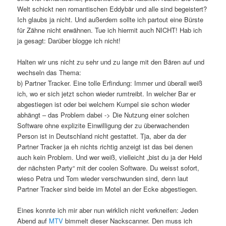
Welt schickt nen romantischen Eddybär und alle sind begeistert?
Ich glaubs ja nicht. Und außerdem sollte ich partout eine Bürste
für Zähne nicht erwähnen. Tue ich hiermit auch NICHT! Hab ich
ja gesagt: Darüber blogge ich nicht!
Halten wir uns nicht zu sehr und zu lange mit den Bären auf und
wechseln das Thema:
b) Partner Tracker. Eine tolle Erfindung: Immer und überall weiß
ich, wo er sich jetzt schon wieder rumtreibt. In welcher Bar er
abgestiegen ist oder bei welchem Kumpel sie schon wieder
abhängt – das Problem dabei -> Die Nutzung einer solchen
Software ohne explizite Einwilligung der zu überwachenden
Person ist in Deutschland nicht gestattet. Tja, aber da der
Partner Tracker ja eh nichts richtig anzeigt ist das bei denen
auch kein Problem. Und wer weiß, vielleicht „bist du ja der Held
der nächsten Party“ mit der coolen Software. Du weisst sofort,
wieso Petra und Tom wieder verschwunden sind, denn laut
Partner Tracker sind beide im Motel an der Ecke abgestiegen.
Eines konnte ich mir aber nun wirklich nicht verkneifen: Jeden
Abend auf
MTV
bimmelt dieser Nackscanner. Den muss ich