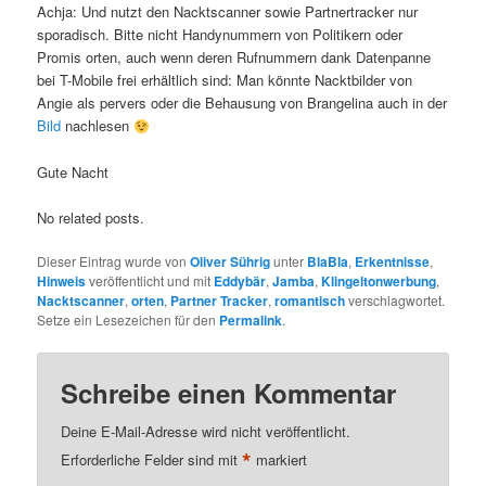
Achja: Und nutzt den Nacktscanner sowie Partnertracker nur
sporadisch. Bitte nicht Handynummern von Politikern oder
Promis orten, auch wenn deren Rufnummern dank Datenpanne
bei T-Mobile frei erhältlich sind: Man könnte Nacktbilder von
Angie als pervers oder die Behausung von Brangelina auch in der
Bild
nachlesen
Gute Nacht
No related posts.
Dieser Eintrag wurde von
Oliver Sührig
unter
BlaBla
,
Erkentnisse
,
Hinweis
veröffentlicht und mit
Eddybär
,
Jamba
,
Klingeltonwerbung
,
Nacktscanner
,
orten
,
Partner Tracker
,
romantisch
verschlagwortet.
Setze ein Lesezeichen für den
Permalink
.
Schreibe einen Kommentar
Deine E-Mail-Adresse wird nicht veröffentlicht.
*
Erforderliche Felder sind mit
markiert