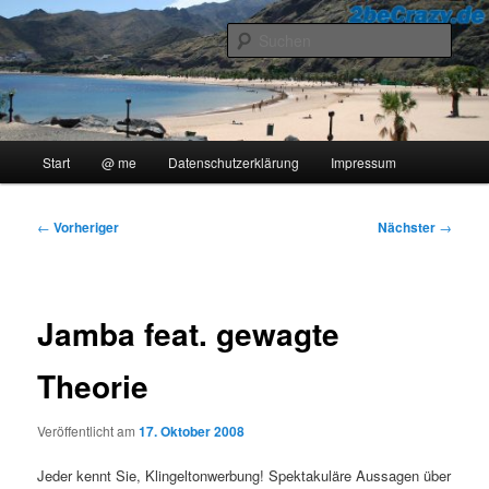
Zum
..::Ollis Blog::..
primären
Such
Inhalt
springen
2beCrazy
Hauptmenü
Start
@ me
Datenschutzerklärung
Impressum
Beitragsnavigation
←
Vorheriger
Nächster
→
Jamba feat. gewagte
Theorie
Veröffentlicht am
17. Oktober 2008
Jeder kennt Sie, Klingeltonwerbung! Spektakuläre Aussagen über