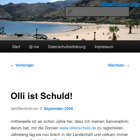
Zum
..::Ollis Blog::..
primären
Such
Inhalt
springen
2beCrazy
Hauptmenü
Start
@ me
Datenschutzerklärung
Impressum
Beitragsnavigation
←
Vorheriger
Nächster
→
Olli ist Schuld!
Veröffentlicht am
7. September 2008
mittlerweile ist es schon Jahre her, dass ich meinen Serveradmin
darum bat, mir die Domain
www.olliistschuld.de
zu registrieren.
Jahrelang lag sie nun brach in der Landschaft und verkam immer