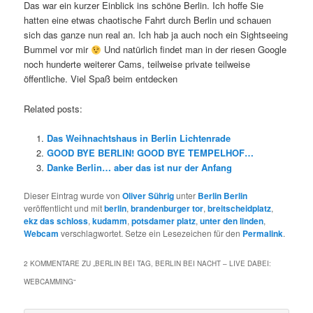
Das war ein kurzer Einblick ins schöne Berlin. Ich hoffe Sie
hatten eine etwas chaotische Fahrt durch Berlin und schauen
sich das ganze nun real an. Ich hab ja auch noch ein Sightseeing
Bummel vor mir
Und natürlich findet man in der riesen Google
noch hunderte weiterer Cams, teilweise private teilweise
öffentliche. Viel Spaß beim entdecken
Related posts:
Das Weihnachtshaus in Berlin Lichtenrade
GOOD BYE BERLIN! GOOD BYE TEMPELHOF…
Danke Berlin… aber das ist nur der Anfang
Dieser Eintrag wurde von
Oliver Sührig
unter
Berlin Berlin
veröffentlicht und mit
berlin
,
brandenburger tor
,
breitscheidplatz
,
ekz das schloss
,
kudamm
,
potsdamer platz
,
unter den linden
,
Webcam
verschlagwortet. Setze ein Lesezeichen für den
Permalink
.
2 KOMMENTARE ZU „
BERLIN BEI TAG, BERLIN BEI NACHT – LIVE DABEI:
WEBCAMMING
“