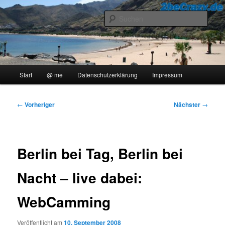
Zum
..::Ollis Blog::..
primären
Such
Inhalt
springen
2beCrazy
Hauptmenü
Start
@ me
Datenschutzerklärung
Impressum
Beitragsnavigation
←
Vorheriger
Nächster
→
Berlin bei Tag, Berlin bei
Nacht – live dabei:
WebCamming
Veröffentlicht am
10. September 2008