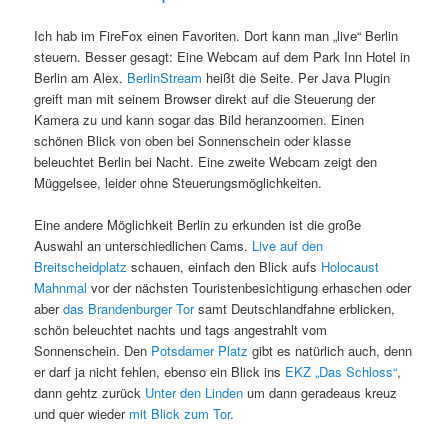
Ich hab im FireFox einen Favoriten. Dort kann man „live“ Berlin
steuern. Besser gesagt: Eine Webcam auf dem Park Inn Hotel in
Berlin am Alex.
BerlinStream
heißt die Seite. Per Java Plugin
greift man mit seinem Browser direkt auf die Steuerung der
Kamera zu und kann sogar das Bild heranzoomen. Einen
schönen Blick von oben bei Sonnenschein oder klasse
beleuchtet Berlin bei Nacht. Eine zweite Webcam zeigt den
Müggelsee, leider ohne Steuerungsmöglichkeiten.
Eine andere Möglichkeit Berlin zu erkunden ist die große
Auswahl an unterschiedlichen Cams.
Live auf den
Breitscheidplatz
schauen, einfach den Blick aufs
Holocaust
Mahnmal
vor der nächsten Touristenbesichtigung erhaschen oder
aber
das Brandenburger Tor
samt Deutschlandfahne erblicken,
schön beleuchtet nachts und tags angestrahlt vom
Sonnenschein. Den
Potsdamer Platz
gibt es natürlich auch, denn
er darf ja nicht fehlen, ebenso ein Blick ins
EKZ „Das Schloss“
,
dann gehtz zurück
Unter den Linden
um dann geradeaus kreuz
und quer wieder
mit Blick zum Tor
.