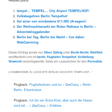
Related posts:
tempel… TEMPEL… City Airport TEMPELHOF!
Volksbegehren Berlin Tempelhof
Sei einer von mindestens 611.000 JA-sagern!
Der Weihnachtsmarkt am Roten Rathaus in Berlin –
Adventsbloggalender
Berlin bei Tag, Berlin bei Nacht – live dabei:
WebCamming
Dieser Eintrag wurde von
Oliver Sührig
unter
Berlin Berlin
,
WeltWeit
veröffentlicht und mit
berlin
,
Flughafen Tempelhof
,
Schließung
,
Wowereit
verschlagwortet. Setze ein Lesezeichen für den
Permalink
.
2 KOMMENTARE ZU „
GOOD BYE BERLIN! GOOD BYE TEMPELHOF…
“
Pingback:
Flughafenkram und so » 2beCrazy » Berlin
Berlin, Erkentnisse
Pingback:
Ich bin ein Ärzte-Kind, aber auch die Hosen
sind toll… » 2beCrazy » Erlebtes