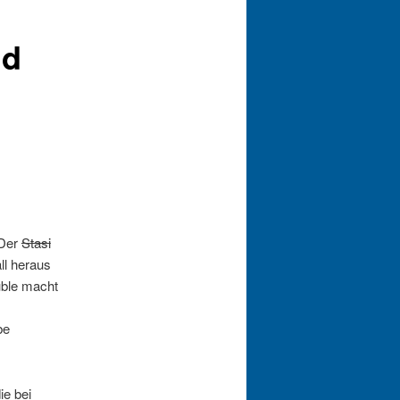
nd
 Der
Stasi
ll heraus
uble macht
be
ie bei