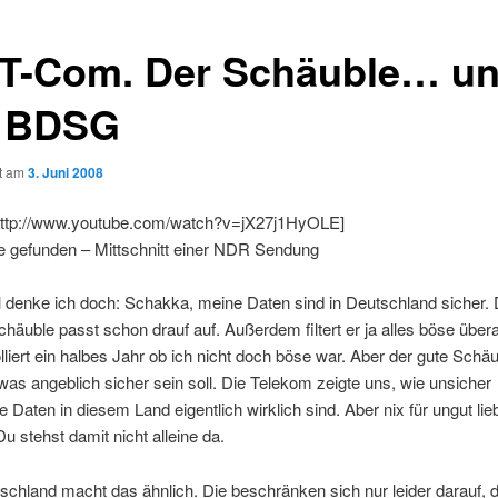
 T-Com. Der Schäuble… u
 BDSG
ht am
3. Juni 2008
http://www.youtube.com/watch?v=jX27j1HyOLE]
e gefunden – Mittschnitt einer NDR Sendung
denke ich doch: Schakka, meine Daten sind in Deutschland sicher.
chäuble passt schon drauf auf. Außerdem filtert er ja alles böse übera
lliert ein halbes Jahr ob ich nicht doch böse war. Aber der gute Schä
was angeblich sicher sein soll. Die Telekom zeigte uns, wie unsicher
e Daten in diesem Land eigentlich wirklich sind. Aber nix für ungut lie
Du stehst damit nicht alleine da.
chland macht das ähnlich. Die beschränken sich nur leider darauf, d