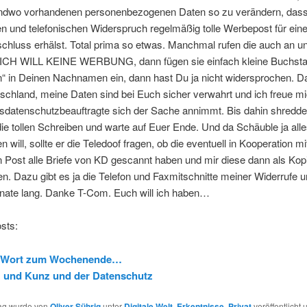
endwo vorhandenen personenbezogenen Daten so zu verändern, dass
hen und telefonischen Widerspruch regelmäßig tolle Werbepost für ein
chluss erhälst. Total prima so etwas. Manchmal rufen die auch an 
 ICH WILL KEINE WERBUNG, dann fügen sie einfach kleine Buchsta
n“ in Deinen Nachnamen ein, dann hast Du ja nicht widersprochen. 
schland, meine Daten sind bei Euch sicher verwahrt und ich freue m
sdatenschutzbeauftragte sich der Sache annimmt. Bis dahin shredde
die tollen Schreiben und warte auf Euer Ende. Und da Schäuble ja all
en will, sollte er die Teledoof fragen, ob die eventuell in Kooperation mi
 Post alle Briefe von KD gescannt haben und mir diese dann als Kop
. Dazu gibt es ja die Telefon und Faxmitschnitte meiner Widerrufe 
onate lang. Danke T-Com. Euch will ich haben…
sts:
 Wort zum Wochenende…
z und Kunz und der Datenschutz
rag wurde von
Oliver Sührig
unter
Digitale Welt
,
Erkentnisse
,
Privat
veröffentlicht 