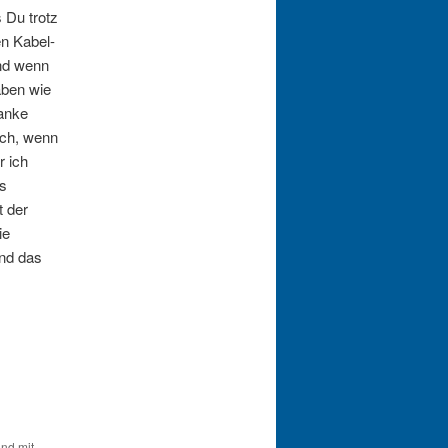
 Du trotz
en Kabel-
und wenn
ben wie
Danke
ich, wenn
r ich
es
t der
ie
und das
und mit