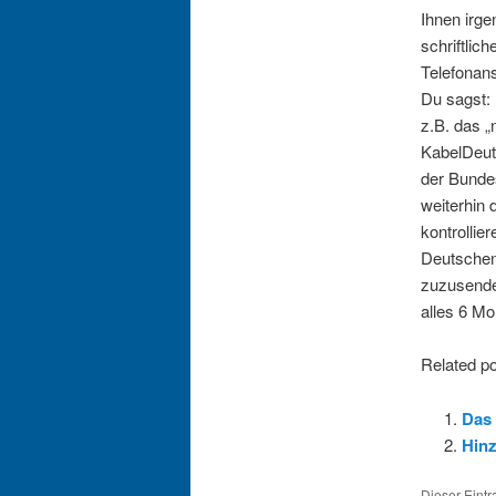
Ihnen irg
schriftlic
Telefonans
Du sagst:
z.B. das „
KabelDeut
der Bunde
weiterhin 
kontrollier
Deutschen
zuzusenden
alles 6 M
Related po
Das
Hin
Dieser Eint