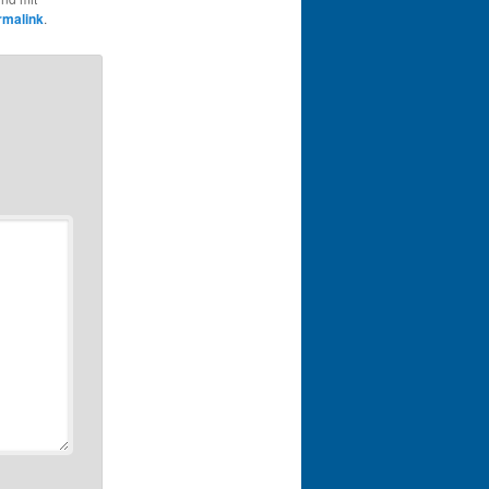
rmalink
.