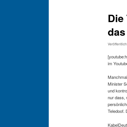
Die
das
Veröffentlic
[youtube:
im Youtub
Manchmal 
Minister S
und kontro
nur dass, 
persönlich
Teledoof. 
KabelDeuts