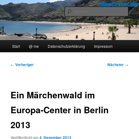
Zum
..::Ollis Blog::..
primären
Such
Inhalt
springen
2beCrazy
Hauptmenü
Start
@ me
Datenschutzerklärung
Impressum
Beitragsnavigation
←
Vorheriger
Nächster
→
Ein Märchenwald im
Europa-Center in Berlin
2013
Veröffentlicht am
4. Dezember 2013