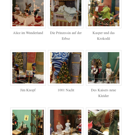
Alice im Wunderland
Die Prinzessin auf der
Kasper und das
Erbse
Krokodil
Jim Knopf
1001 Nacht
Des Kaisers neue
Kleider