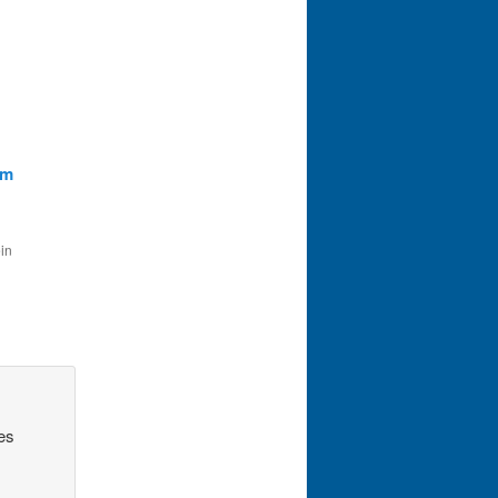
am
ein
es