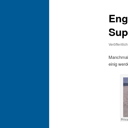
Eng
Sup
Veröffentlic
Manchmal g
einig wer