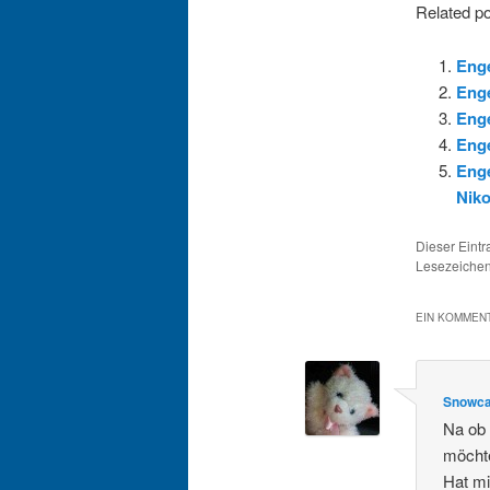
Related po
Enge
Enge
Enge
Enge
Eng
Niko
Dieser Eint
Lesezeichen
EIN KOMMENT
Snowca
Na ob 
möchte
Hat mi