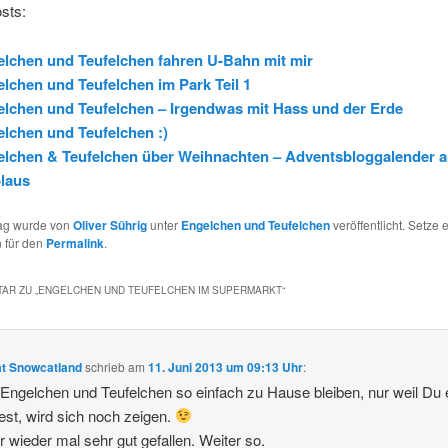
sts:
lchen und Teufelchen fahren U-Bahn mit mir
lchen und Teufelchen im Park Teil 1
lchen und Teufelchen – Irgendwas mit Hass und der Erde
lchen und Teufelchen :)
elchen & Teufelchen über Weihnachten – Adventsbloggalender 
laus
rag wurde von
Oliver Sührig
unter
Engelchen und Teufelchen
veröffentlicht. Setze 
 für den
Permalink
.
AR ZU „
ENGELCHEN UND TEUFELCHEN IM SUPERMARKT
“
t Snowcatland
schrieb
am
11. Juni 2013 um 09:13 Uhr
:
Engelchen und Teufelchen so einfach zu Hause bleiben, nur weil Du 
st, wird sich noch zeigen.
r wieder mal sehr gut gefallen. Weiter so.