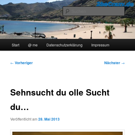
Zum
..::Ollis Blog::..
primären
Such
Inhalt
springen
2beCrazy
Hauptmenü
Start
@ me
Datenschutzerklärung
Impressum
Beitragsnavigation
←
Vorheriger
Nächster
→
Sehnsucht du olle Sucht
du…
Veröffentlicht am
28. Mai 2013