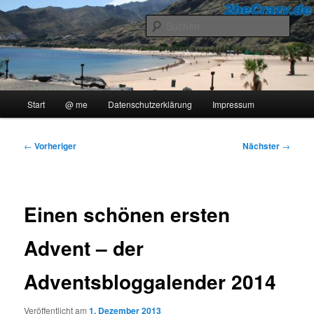
Zum
..::Ollis Blog::..
primären
Such
Inhalt
springen
2beCrazy
Hauptmenü
Start
@ me
Datenschutzerklärung
Impressum
Beitragsnavigation
←
Vorheriger
Nächster
→
Einen schönen ersten
Advent – der
Adventsbloggalender 2014
Veröffentlicht am
1. Dezember 2013