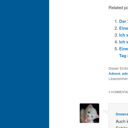
Related po
Der 
Eine
Ich 
Ich 
Eine
Tag 
Dieser Eint
Advent
,
adv
Lesezeichen
3 KOMMENTAR
Snowca
Auch i
Schön,