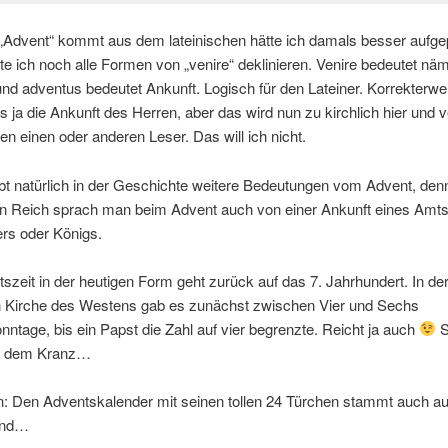
„Advent“ kommt aus dem lateinischen hätte ich damals besser aufge
e ich noch alle Formen von „venire“ deklinieren. Venire bedeutet näm
d adventus bedeutet Ankunft. Logisch für den Lateiner. Korrekterwe
s ja die Ankunft des Herren, aber das wird nun zu kirchlich hier und v
 den einen oder anderen Leser. Das will ich nicht.
bt natürlich in der Geschichte weitere Bedeutungen vom Advent, den
 Reich sprach man beim Advent auch von einer Ankunft eines Amts
rs oder Königs.
szeit in der heutigen Form geht zurück auf das 7. Jahrhundert. In de
 Kirche des Westens gab es zunächst zwischen Vier und Sechs
ntage, bis ein Papst die Zahl auf vier begrenzte. Reicht ja auch
S
uf dem Kranz…
n: Den Adventskalender mit seinen tollen 24 Türchen stammt auch a
and…