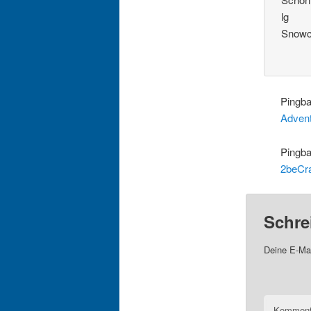
lg
Snowc
Pingb
Advent
Pingb
2beCra
Schre
Deine E-Mai
Komment