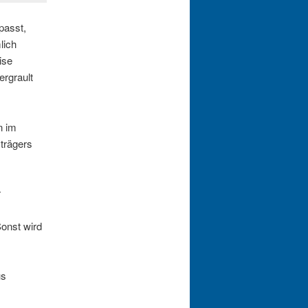
passt,
lich
ise
ergrault
n im
trägers
r
onst wird
us