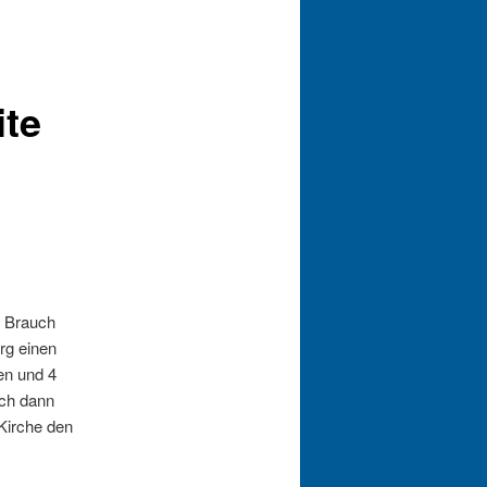
ite
r Brauch
rg einen
en und 4
ich dann
Kirche den