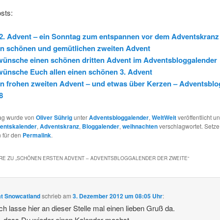
sts:
2. Advent – ein Sonntag zum entspannen vor dem Adventskranz
n schönen und gemütlichen zweiten Advent
wünsche einen schönen dritten Advent im Adventsbloggalender
wünsche Euch allen einen schönen 3. Advent
n frohen zweiten Advent – und etwas über Kerzen – Adventsbl
8
rag wurde von
Oliver Sührig
unter
Adventsbloggalender
,
WeltWeit
veröffentlicht un
entskalender
,
Adventskranz
,
Bloggalender
,
weihnachten
verschlagwortet. Setze
 für den
Permalink
.
E ZU „
SCHÖNEN ERSTEN ADVENT – ADVENTSBLOGGALENDER DER ZWEITE
“
t Snowcatland
schrieb
am
3. Dezember 2012 um 08:05 Uhr
:
ch lasse hier an dieser Stelle mal einen lieben Gruß da.
 dass Du wieder einen Kalender machst.