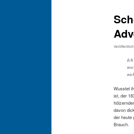
Sch
Adv
Veröffentlic
Ich
noc
nic
Wusstet ih
ist, der 1
hölzernden
davon dick
der heute
Brauch.