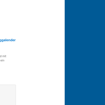
oggalender
d mit
 ein