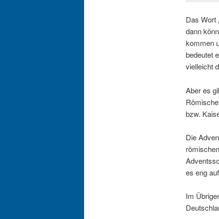
Das Wort 
dann könnt
kommen un
bedeutet e
vielleicht
Aber es gi
Römischen
bzw. Kaise
Die Advent
römischen
Adventsson
es eng a
Im Übrige
Deutschl