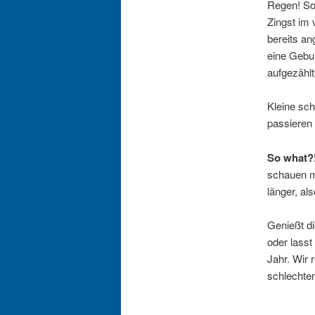
Regen! Son
Zingst im
bereits a
eine Gebur
aufgezähl
Kleine sch
passieren 
So what?
schauen m
länger, al
Genießt di
oder lasst
Jahr. Wir
schlechte