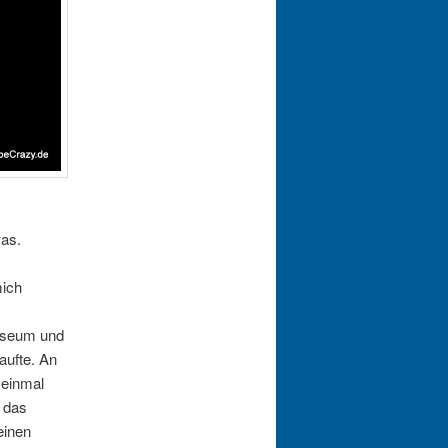
was.
mich
museum und
aufte. An
 einmal
 das
einen