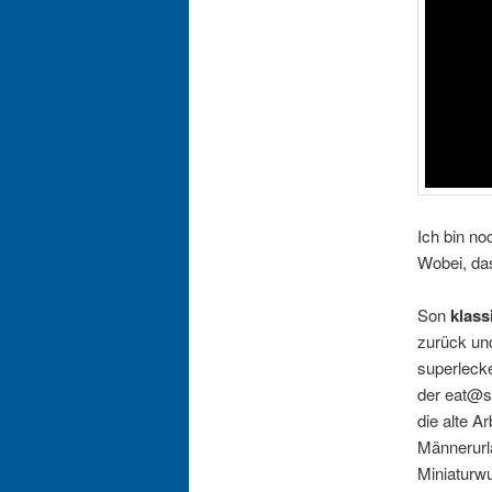
Ich bin no
Wobei, da
Son
klass
zurück und
superleck
der eat@s
die alte A
Männerurl
Miniaturwu