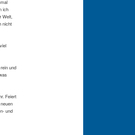
hmal
n ich
r Welt,
 nicht
viel
 rein und
twas
. Feiert
m neuen
en- und