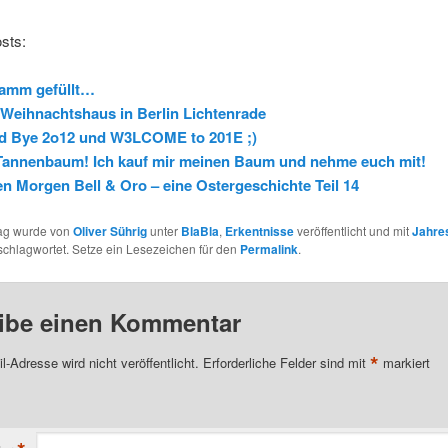
sts:
amm gefüllt…
Weihnachtshaus in Berlin Lichtenrade
d Bye 2o12 und W3LCOME to 201E ;)
Tannenbaum! Ich kauf mir meinen Baum und nehme euch mit!
n Morgen Bell & Oro – eine Ostergeschichte Teil 14
rag wurde von
Oliver Sührig
unter
BlaBla
,
Erkentnisse
veröffentlicht und mit
Jahre
chlagwortet. Setze ein Lesezeichen für den
Permalink
.
ibe einen Kommentar
*
l-Adresse wird nicht veröffentlicht.
Erforderliche Felder sind mit
markiert