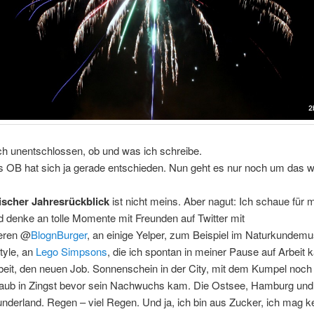
ch unentschlossen, ob und was ich schreibe.
s OB hat sich ja gerade entschieden. Nun geht es nur noch um das 
ischer Jahresrückblick
ist nicht meins. Aber nagut: Ich schaue für 
 denke an tolle Momente mit Freunden auf Twitter mit
eren @
BlognBurger
, an einige Yelper, zum Beispiel im Naturkunde
tyle, an
Lego Simpsons
, die ich spontan in meiner Pause auf Arbeit k
rbeit, den neuen Job. Sonnenschein in der City, mit dem Kumpel noch
aub in Zingst bevor sein Nachwuchs kam. Die Ostsee, Hamburg und
nderland. Regen – viel Regen. Und ja, ich bin aus Zucker, ich mag k