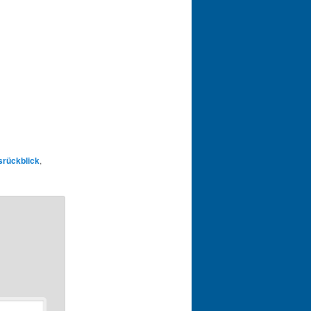
srückblick
,