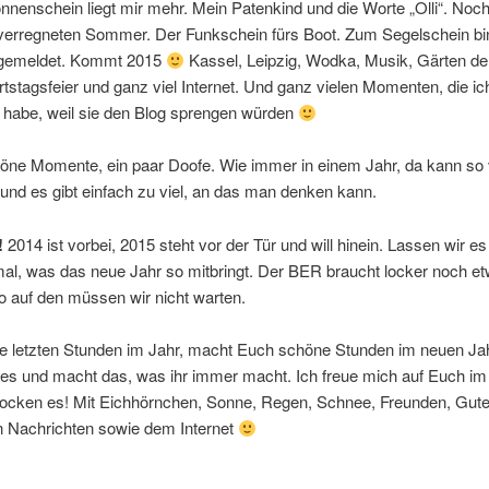
nenschein liegt mir mehr. Mein Patenkind und die Worte „Olli“. Noc
 verregneten Sommer. Der Funkschein fürs Boot. Zum Segelschein bi
ngemeldet. Kommt 2015
Kassel, Leipzig, Wodka, Musik, Gärten de
tstagsfeier und ganz viel Internet. Und ganz vielen Momenten, die ich
t habe, weil sie den Blog sprengen würden
öne Momente, ein paar Doofe. Wie immer in einem Jahr, da kann so 
und es gibt einfach zu viel, an das man denken kann.
!
2014 ist vorbei, 2015 steht vor der Tür und will hinein. Lassen wir es
al, was das neue Jahr so mitbringt. Der BER braucht locker noch e
so auf den müssen wir nicht warten.
e letzten Stunden im Jahr, macht Euch schöne Stunden im neuen Jahr
 es und macht das, was ihr immer macht. Ich freue mich auf Euch i
 rocken es! Mit Eichhörnchen, Sonne, Regen, Schnee, Freunden, Gut
n Nachrichten sowie dem Internet