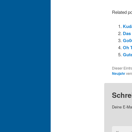
Related po
Kud
Das 
Go0
Oh 
Gute
Dieser Eint
Neujahr
vers
Schre
Deine E-Mai