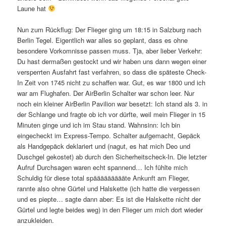
Laune hat
Nun zum Rückflug: Der Flieger ging um 18:15 in Salzburg nach
Berlin Tegel. Eigentlich war alles so geplant, dass es ohne
besondere Vorkomnisse passen muss. Tja, aber lieber Verkehr:
Du hast dermaßen gestockt und wir haben uns dann wegen einer
versperrten Ausfahrt fast verfahren, so dass die späteste Check-
In Zeit von 1745 nicht zu schaffen war. Gut, es war 1800 und ich
war am Flughafen. Der AirBerlin Schalter war schon leer. Nur
noch ein kleiner AirBerlin Pavilion war besetzt: Ich stand als 3. in
der Schlange und fragte ob ich vor dürfte, weil mein Flieger in 15
Minuten ginge und ich im Stau stand. Wahnsinn: Ich bin
eingecheckt im Express-Tempo. Schalter aufgemacht, Gepäck
als Handgepäck deklariert und (nagut, es hat mich Deo und
Duschgel gekostet) ab durch den Sicherheitscheck-In. Die letzter
Aufruf Durchsagen waren echt spannend… Ich fühlte mich
Schuldig für diese total späääääääääte Ankunft am Flieger,
rannte also ohne Gürtel und Halskette (ich hatte die vergessen
und es piepte… sagte dann aber: Es ist die Halskette nicht der
Gürtel und legte beides weg) in den Flieger um mich dort wieder
anzukleiden.