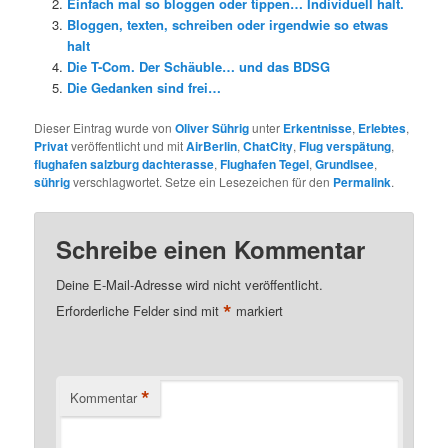
Einfach mal so bloggen oder tippen… Individuell halt.
Bloggen, texten, schreiben oder irgendwie so etwas
halt
Die T-Com. Der Schäuble… und das BDSG
Die Gedanken sind frei…
Dieser Eintrag wurde von
Oliver Sührig
unter
Erkentnisse
,
Erlebtes
,
Privat
veröffentlicht und mit
AirBerlin
,
ChatCity
,
Flug verspätung
,
flughafen salzburg dachterasse
,
Flughafen Tegel
,
Grundlsee
,
sührig
verschlagwortet. Setze ein Lesezeichen für den
Permalink
.
Schreibe einen Kommentar
Deine E-Mail-Adresse wird nicht veröffentlicht.
*
Erforderliche Felder sind mit
markiert
*
Kommentar