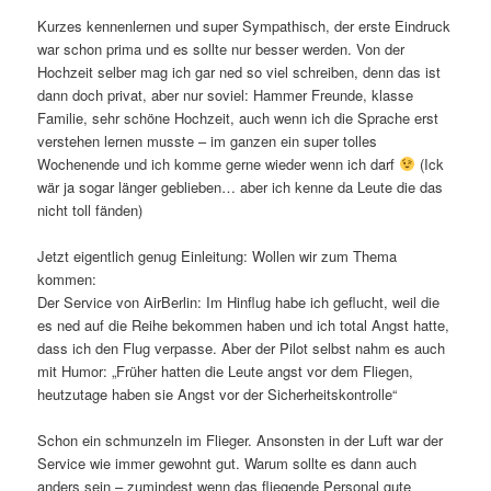
Kurzes kennenlernen und super Sympathisch, der erste Eindruck
war schon prima und es sollte nur besser werden. Von der
Hochzeit selber mag ich gar ned so viel schreiben, denn das ist
dann doch privat, aber nur soviel: Hammer Freunde, klasse
Familie, sehr schöne Hochzeit, auch wenn ich die Sprache erst
verstehen lernen musste – im ganzen ein super tolles
Wochenende und ich komme gerne wieder wenn ich darf
(Ick
wär ja sogar länger geblieben… aber ich kenne da Leute die das
nicht toll fänden)
Jetzt eigentlich genug Einleitung: Wollen wir zum Thema
kommen:
Der Service von AirBerlin: Im Hinflug habe ich geflucht, weil die
es ned auf die Reihe bekommen haben und ich total Angst hatte,
dass ich den Flug verpasse. Aber der Pilot selbst nahm es auch
mit Humor: „Früher hatten die Leute angst vor dem Fliegen,
heutzutage haben sie Angst vor der Sicherheitskontrolle“
Schon ein schmunzeln im Flieger. Ansonsten in der Luft war der
Service wie immer gewohnt gut. Warum sollte es dann auch
anders sein – zumindest wenn das fliegende Personal gute