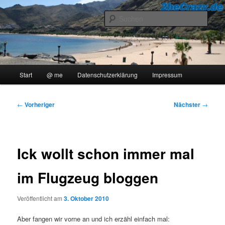
Zum
..::Ollis Blog::..
primären
Such
Inhalt
springen
2beCrazy
Hauptmenü
Start
@ me
Datenschutzerklärung
Impressum
Beitragsnavigation
←
Vorheriger
Nächster
→
Ick wollt schon immer mal
im Flugzeug bloggen
Veröffentlicht am
3. Oktober 2010
Aber fangen wir vorne an und ich erzähl einfach mal: