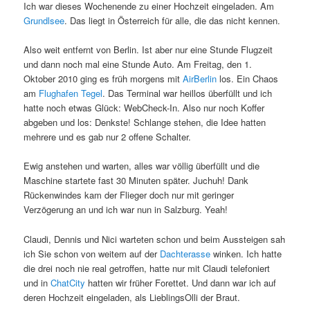
Ich war dieses Wochenende zu einer Hochzeit eingeladen. Am
Grundlsee
. Das liegt in Österreich für alle, die das nicht kennen.
Also weit entfernt von Berlin. Ist aber nur eine Stunde Flugzeit
und dann noch mal eine Stunde Auto. Am Freitag, den 1.
Oktober 2010 ging es früh morgens mit
AirBerlin
los. Ein Chaos
am
Flughafen Tegel
. Das Terminal war heillos überfüllt und ich
hatte noch etwas Glück: WebCheck-In. Also nur noch Koffer
abgeben und los: Denkste! Schlange stehen, die Idee hatten
mehrere und es gab nur 2 offene Schalter.
Ewig anstehen und warten, alles war völlig überfüllt und die
Maschine startete fast 30 Minuten später. Juchuh! Dank
Rückenwindes kam der Flieger doch nur mit geringer
Verzögerung an und ich war nun in Salzburg. Yeah!
Claudi, Dennis und Nici warteten schon und beim Aussteigen sah
ich Sie schon von weitem auf der
Dachterasse
winken. Ich hatte
die drei noch nie real getroffen, hatte nur mit Claudi telefoniert
und in
ChatCity
hatten wir früher Forettet. Und dann war ich auf
deren Hochzeit eingeladen, als LieblingsOlli der Braut.