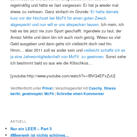
regelmäßig und hätte es fast vergessen: Er hat ja wieder mal
etwas zu verlosen. Ganz einfach im Grunde:
Er hatte damals
kurz vor der Hochzeit bei McFit für einen guten Zweck
abgespeckt und nun will er uns abspecken lassen
. Ich mein, ich
hab es bis jetzt nie zum Sport geschafft. Irgendwie zu faul, der
Anreiz fehlte und dann bin ich auch noch geizig. Wieso so viel
Geld ausgeben und dann gehe ich vielleicht doch ned hin.
Hmm… aber 2011 soll es ander sein und
vielleicht schaffe ich es
ja eine Jahresmitgliedschaft von McFit zu gewinnen
. Sonst sehe
ich bestimmt bald so aus wie die Klitschkos…
[youtube:http://www.youtube.com/watch?v=IBVQ4EFxZuU]
Veröffentlicht unter
Privat
|
Verschlagwortet mit
Caschy
,
fitness
berlin
,
gewinnspiel
,
McFit
|
Schreibe einen Kommentar
AKTUELL
Nur ein LEER – Part 5
#Meerweh ist nichts schönes…