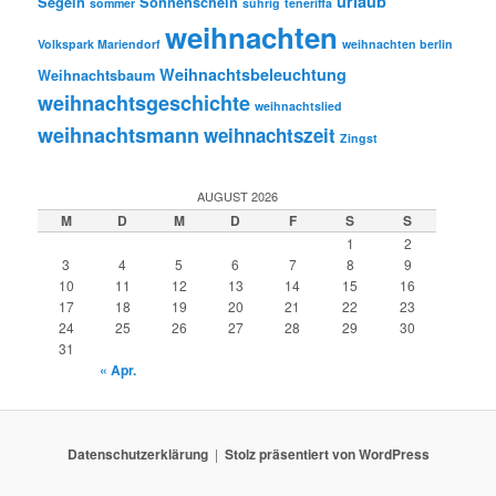
urlaub
Segeln
Sonnenschein
sommer
sührig
teneriffa
weihnachten
Volkspark Mariendorf
weihnachten berlin
Weihnachtsbeleuchtung
Weihnachtsbaum
weihnachtsgeschichte
weihnachtslied
weihnachtsmann
weihnachtszeit
Zingst
AUGUST 2026
M
D
M
D
F
S
S
1
2
3
4
5
6
7
8
9
10
11
12
13
14
15
16
17
18
19
20
21
22
23
24
25
26
27
28
29
30
31
« Apr.
Datenschutzerklärung
Stolz präsentiert von WordPress