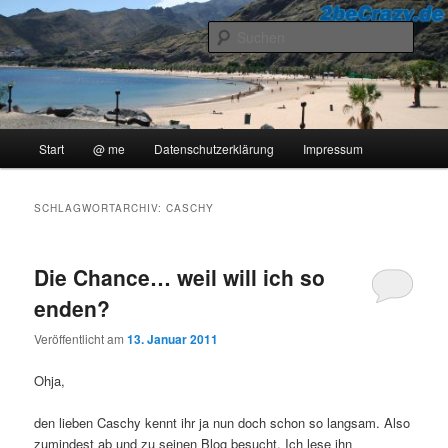
Zum
Zum
..::Ollis Blog::..
primären
sekundären
Such
Inhalt
Inhalt
springen
springen
2beCrazy
Hauptmenü
Start
@ me
Datenschutzerklärung
Impressum
SCHLAGWORTARCHIV:
CASCHY
Die Chance… weil will ich so
enden?
Veröffentlicht am
13. Januar 2011
Ohja,
den lieben Caschy kennt ihr ja nun doch schon so langsam. Also
zumindest ab und zu seinen Blog besucht. Ich lese ihn