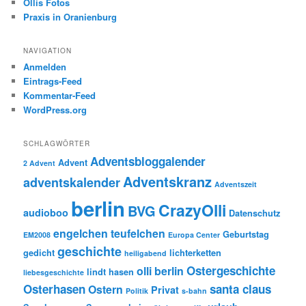
Ollis Fotos
Praxis in Oranienburg
NAVIGATION
Anmelden
Eintrags-Feed
Kommentar-Feed
WordPress.org
SCHLAGWÖRTER
Adventsbloggalender
Advent
2 Advent
Adventskranz
adventskalender
Adventszeit
berlin
CrazyOlli
BVG
audioboo
Datenschutz
engelchen teufelchen
Geburtstag
EM2008
Europa Center
geschichte
gedicht
lichterketten
heiligabend
Ostergeschichte
olli berlin
lindt hasen
liebesgeschichte
Osterhasen
santa claus
Ostern
Privat
Politik
s-bahn