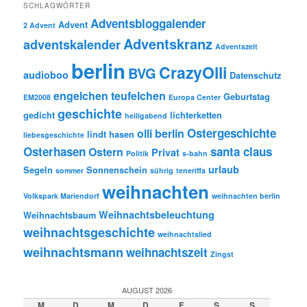
SCHLAGWÖRTER
Adventsbloggalender
Advent
2 Advent
Adventskranz
adventskalender
Adventszeit
berlin
CrazyOlli
BVG
audioboo
Datenschutz
engelchen teufelchen
Geburtstag
EM2008
Europa Center
geschichte
gedicht
lichterketten
heiligabend
Ostergeschichte
olli berlin
lindt hasen
liebesgeschichte
Osterhasen
santa claus
Ostern
Privat
Politik
s-bahn
urlaub
Segeln
Sonnenschein
sommer
sührig
teneriffa
weihnachten
Volkspark Mariendorf
weihnachten berlin
Weihnachtsbeleuchtung
Weihnachtsbaum
weihnachtsgeschichte
weihnachtslied
weihnachtsmann
weihnachtszeit
Zingst
AUGUST 2026
M
D
M
D
F
S
S