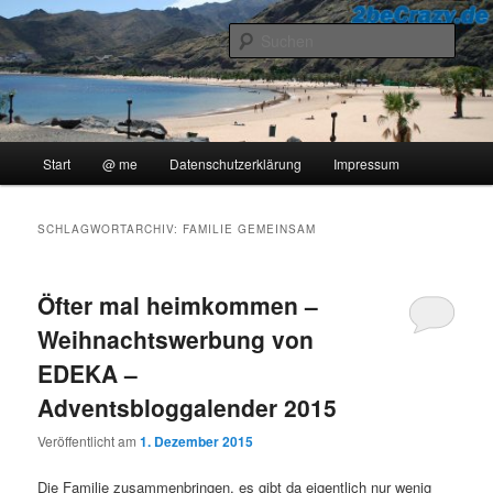
Zum
Zum
..::Ollis Blog::..
primären
sekundären
Such
Inhalt
Inhalt
springen
springen
2beCrazy
Hauptmenü
Start
@ me
Datenschutzerklärung
Impressum
SCHLAGWORTARCHIV:
FAMILIE GEMEINSAM
Öfter mal heimkommen –
Weihnachtswerbung von
EDEKA –
Adventsbloggalender 2015
Veröffentlicht am
1. Dezember 2015
Die Familie zusammenbringen, es gibt da eigentlich nur wenig