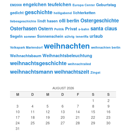
engelchen teufelchen
Geburtstag
EM2008
Europa Center
geschichte
gedicht
lichterketten
heiligabend
Ostergeschichte
olli berlin
lindt hasen
liebesgeschichte
Osterhasen
santa claus
Ostern
Privat
Politik
s-bahn
urlaub
Segeln
Sonnenschein
sommer
sührig
teneriffa
weihnachten
Volkspark Mariendorf
weihnachten berlin
Weihnachtsbeleuchtung
Weihnachtsbaum
weihnachtsgeschichte
weihnachtslied
weihnachtsmann
weihnachtszeit
Zingst
AUGUST 2026
M
D
M
D
F
S
S
1
2
3
4
5
6
7
8
9
10
11
12
13
14
15
16
17
18
19
20
21
22
23
24
25
26
27
28
29
30
31