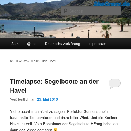
Zum
Zum
..::Ollis Blog::..
primären
sekundären
Such
Inhalt
Inhalt
springen
springen
2beCrazy
Hauptmenü
Start
@ me
Datenschutzerklärung
Impressum
SCHLAGWORTARCHIV:
HAVEL
Timelapse: Segelboote an der
Havel
Veröffentlicht am
25. Mai 2016
Viel braucht man nicht zu sagen: Perfekter Sonnenschein,
traumhafte Temperaturen und dazu toller Wind. Und die Berliner
Havel ist voll. Vom Bootshaus der Segelschule HEring habe ich
dann das Video gemacht