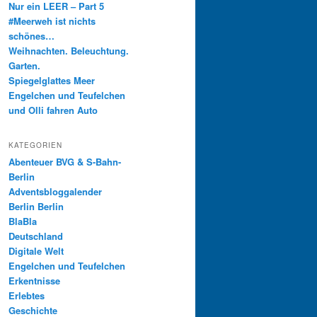
Nur ein LEER – Part 5
#Meerweh ist nichts
schönes…
Weihnachten. Beleuchtung.
Garten.
Spiegelglattes Meer
Engelchen und Teufelchen
und Olli fahren Auto
KATEGORIEN
Abenteuer BVG & S-Bahn-
Berlin
Adventsbloggalender
Berlin Berlin
BlaBla
Deutschland
Digitale Welt
Engelchen und Teufelchen
Erkentnisse
Erlebtes
Geschichte