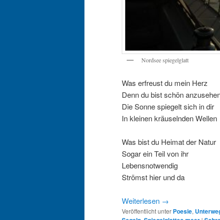
Nordsee spiegelglatt
Was erfreust du mein Herz
Denn du bist schön anzusehe
Die Sonne spiegelt sich in dir
In kleinen kräuselnden Wellen
Was bist du Heimat der Natur
Sogar ein Teil von ihr
Lebensnotwendig
Strömst hier und da
Weiterlesen
→
Veröffentlicht unter
Poesie
,
Unterwe
,
|