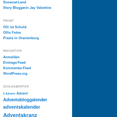
Snowcat-Land
Story Bloggerin Jay Valentine
PRIVAT
Olli ist Schuld
Ollis Fotos
Praxis in Oranienburg
NAVIGATION
Anmelden
Eintrags-Feed
Kommentar-Feed
WordPress.org
SCHLAGWÖRTER
Advent
2 Advent
Adventsbloggalender
adventskalender
Adventskranz