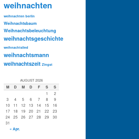
weihnachten
weihnachten berlin
Weihnachtsbaum
Weihnachtsbeleuchtung
weihnachtsgeschichte
weihnachtslied
weihnachtsmann
weihnachtszeit
Zingst
AUGUST 2026
M
D
M
D
F
S
S
1
2
3
4
5
6
7
8
9
10
11
12
13
14
15
16
17
18
19
20
21
22
23
24
25
26
27
28
29
30
31
« Apr.