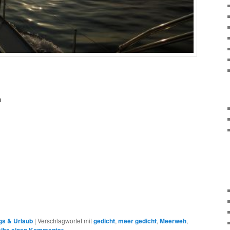
n
gs & Urlaub
|
Verschlagwortet mit
gedicht
,
meer gedicht
,
Meerweh
,