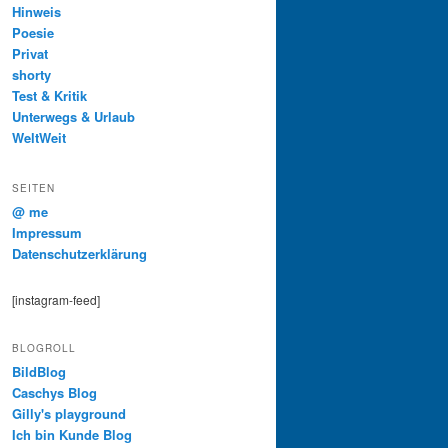
Hinweis
Poesie
Privat
shorty
Test & Kritik
Unterwegs & Urlaub
WeltWeit
SEITEN
@ me
Impressum
Datenschutzerklärung
[instagram-feed]
BLOGROLL
BildBlog
Caschys Blog
Gilly's playground
Ich bin Kunde Blog