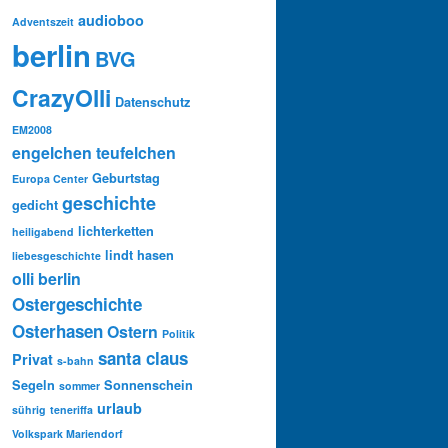
audioboo
Adventszeit
berlin
BVG
CrazyOlli
Datenschutz
EM2008
engelchen teufelchen
Geburtstag
Europa Center
geschichte
gedicht
lichterketten
heiligabend
lindt hasen
liebesgeschichte
olli berlin
Ostergeschichte
Osterhasen
Ostern
Politik
santa claus
Privat
s-bahn
Segeln
Sonnenschein
sommer
urlaub
sührig
teneriffa
Volkspark Mariendorf