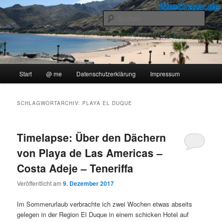
Zum
Zum
..::Ollis Blog::..
primären
sekundären
Such
Inhalt
Inhalt
springen
springen
2beCrazy
Hauptmenü
Start
@ me
Datenschutzerklärung
Impressum
SCHLAGWORTARCHIV:
PLAYA EL DUQUE
Timelapse: Über den Dächern
von Playa de Las Americas –
Costa Adeje – Teneriffa
Veröffentlicht am
9. Dezember 2017
Im Sommerurlaub verbrachte ich zwei Wochen etwas abseits
gelegen in der Region El Duque in einem schicken Hotel auf