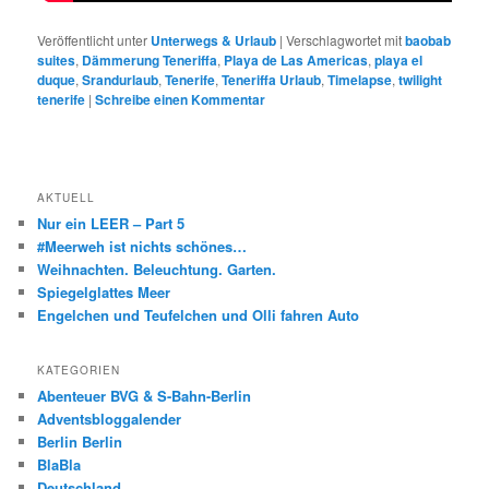
Veröffentlicht unter
Unterwegs & Urlaub
|
Verschlagwortet mit
baobab
suites
,
Dämmerung Teneriffa
,
Playa de Las Americas
,
playa el
duque
,
Srandurlaub
,
Tenerife
,
Teneriffa Urlaub
,
Timelapse
,
twilight
tenerife
|
Schreibe einen Kommentar
AKTUELL
Nur ein LEER – Part 5
#Meerweh ist nichts schönes…
Weihnachten. Beleuchtung. Garten.
Spiegelglattes Meer
Engelchen und Teufelchen und Olli fahren Auto
KATEGORIEN
Abenteuer BVG & S-Bahn-Berlin
Adventsbloggalender
Berlin Berlin
BlaBla
Deutschland