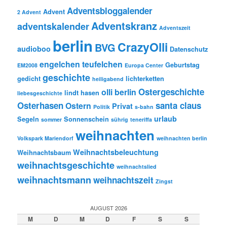
Adventsbloggalender
Advent
2 Advent
Adventskranz
adventskalender
Adventszeit
berlin
CrazyOlli
BVG
audioboo
Datenschutz
engelchen teufelchen
Geburtstag
EM2008
Europa Center
geschichte
gedicht
lichterketten
heiligabend
Ostergeschichte
olli berlin
lindt hasen
liebesgeschichte
Osterhasen
santa claus
Ostern
Privat
Politik
s-bahn
urlaub
Segeln
Sonnenschein
sommer
sührig
teneriffa
weihnachten
Volkspark Mariendorf
weihnachten berlin
Weihnachtsbeleuchtung
Weihnachtsbaum
weihnachtsgeschichte
weihnachtslied
weihnachtsmann
weihnachtszeit
Zingst
AUGUST 2026
M
D
M
D
F
S
S