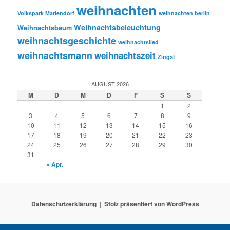
weihnachten
Volkspark Mariendorf
weihnachten berlin
Weihnachtsbeleuchtung
Weihnachtsbaum
weihnachtsgeschichte
weihnachtslied
weihnachtsmann
weihnachtszeit
Zingst
AUGUST 2026
M
D
M
D
F
S
S
1
2
3
4
5
6
7
8
9
10
11
12
13
14
15
16
17
18
19
20
21
22
23
24
25
26
27
28
29
30
31
« Apr.
Datenschutzerklärung
Stolz präsentiert von WordPress