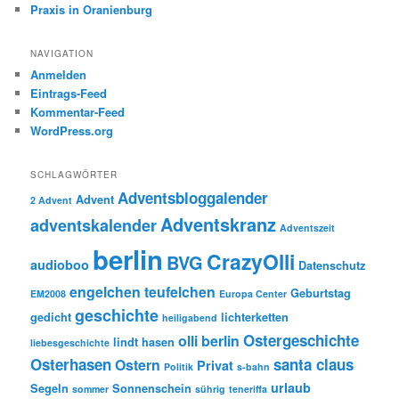
Praxis in Oranienburg
NAVIGATION
Anmelden
Eintrags-Feed
Kommentar-Feed
WordPress.org
SCHLAGWÖRTER
Adventsbloggalender
Advent
2 Advent
Adventskranz
adventskalender
Adventszeit
berlin
CrazyOlli
BVG
audioboo
Datenschutz
engelchen teufelchen
Geburtstag
EM2008
Europa Center
geschichte
gedicht
lichterketten
heiligabend
Ostergeschichte
olli berlin
lindt hasen
liebesgeschichte
Osterhasen
santa claus
Ostern
Privat
Politik
s-bahn
urlaub
Segeln
Sonnenschein
sommer
sührig
teneriffa