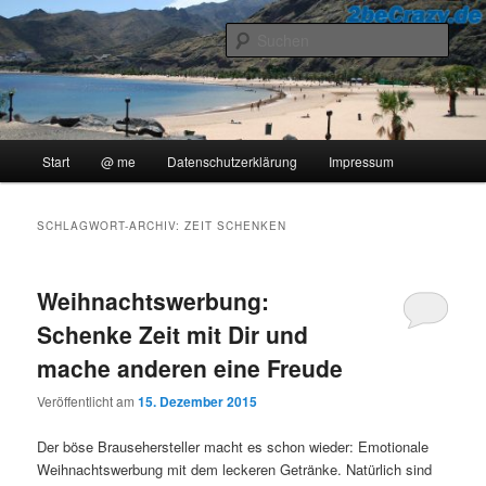
Zum
Zum
..::Ollis Blog::..
primären
sekundären
Such
Inhalt
Inhalt
springen
springen
2beCrazy
Hauptmenü
Start
@ me
Datenschutzerklärung
Impressum
SCHLAGWORT-ARCHIV:
ZEIT SCHENKEN
Weihnachtswerbung:
Schenke Zeit mit Dir und
mache anderen eine Freude
Veröffentlicht am
15. Dezember 2015
Der böse Brausehersteller macht es schon wieder: Emotionale
Weihnachtswerbung mit dem leckeren Getränke. Natürlich sind