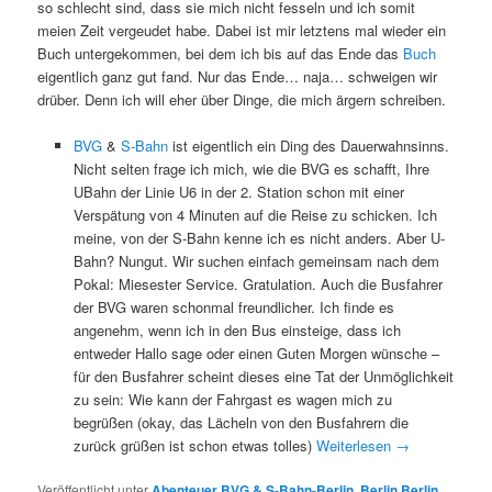
so schlecht sind, dass sie mich nicht fesseln und ich somit
meien Zeit vergeudet habe. Dabei ist mir letztens mal wieder ein
Buch untergekommen, bei dem ich bis auf das Ende das
Buch
eigentlich ganz gut fand. Nur das Ende… naja… schweigen wir
drüber. Denn ich will eher über Dinge, die mich ärgern schreiben.
BVG
&
S-Bahn
ist eigentlich ein Ding des Dauerwahnsinns.
Nicht selten frage ich mich, wie die BVG es schafft, Ihre
UBahn der Linie U6 in der 2. Station schon mit einer
Verspätung von 4 Minuten auf die Reise zu schicken. Ich
meine, von der S-Bahn kenne ich es nicht anders. Aber U-
Bahn? Nungut. Wir suchen einfach gemeinsam nach dem
Pokal: Miesester Service. Gratulation. Auch die Busfahrer
der BVG waren schonmal freundlicher. Ich finde es
angenehm, wenn ich in den Bus einsteige, dass ich
entweder Hallo sage oder einen Guten Morgen wünsche –
für den Busfahrer scheint dieses eine Tat der Unmöglichkeit
zu sein: Wie kann der Fahrgast es wagen mich zu
begrüßen (okay, das Lächeln von den Busfahrern die
zurück grüßen ist schon etwas tolles)
Weiterlesen
→
Veröffentlicht unter
Abenteuer BVG & S-Bahn-Berlin
,
Berlin Berlin
,