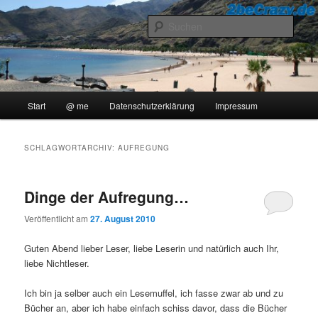
Zum
Zum
..::Ollis Blog::..
primären
sekundären
Such
Inhalt
Inhalt
springen
springen
2beCrazy
Hauptmenü
Start
@ me
Datenschutzerklärung
Impressum
SCHLAGWORTARCHIV:
AUFREGUNG
Dinge der Aufregung…
Veröffentlicht am
27. August 2010
Guten Abend lieber Leser, liebe Leserin und natürlich auch Ihr,
liebe Nichtleser.
Ich bin ja selber auch ein Lesemuffel, ich fasse zwar ab und zu
Bücher an, aber ich habe einfach schiss davor, dass die Bücher