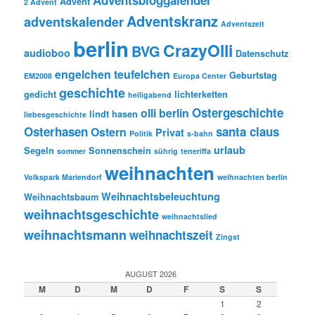
Adventsbloggalender
Advent
2 Advent
Adventskranz
adventskalender
Adventszeit
berlin
CrazyOlli
BVG
audioboo
Datenschutz
engelchen teufelchen
Geburtstag
EM2008
Europa Center
geschichte
gedicht
lichterketten
heiligabend
Ostergeschichte
olli berlin
lindt hasen
liebesgeschichte
Osterhasen
santa claus
Ostern
Privat
Politik
s-bahn
urlaub
Segeln
Sonnenschein
sommer
sührig
teneriffa
weihnachten
Volkspark Mariendorf
weihnachten berlin
Weihnachtsbeleuchtung
Weihnachtsbaum
weihnachtsgeschichte
weihnachtslied
weihnachtsmann
weihnachtszeit
Zingst
AUGUST 2026
M
D
M
D
F
S
S
1
2