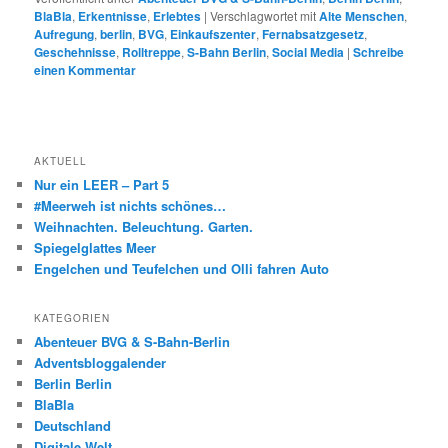
BlaBla
,
Erkentnisse
,
Erlebtes
|
Verschlagwortet mit
Alte Menschen
,
Aufregung
,
berlin
,
BVG
,
Einkaufszenter
,
Fernabsatzgesetz
,
Geschehnisse
,
Rolltreppe
,
S-Bahn Berlin
,
Social Media
|
Schreibe
einen Kommentar
AKTUELL
Nur ein LEER – Part 5
#Meerweh ist nichts schönes…
Weihnachten. Beleuchtung. Garten.
Spiegelglattes Meer
Engelchen und Teufelchen und Olli fahren Auto
KATEGORIEN
Abenteuer BVG & S-Bahn-Berlin
Adventsbloggalender
Berlin Berlin
BlaBla
Deutschland
Digitale Welt