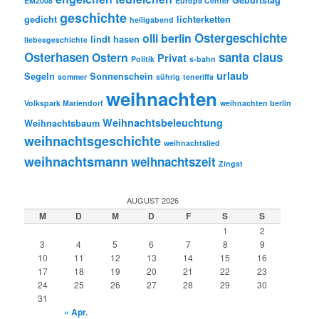
EM2008
Europa Center
geschichte
gedicht
lichterketten
heiligabend
Ostergeschichte
olli berlin
lindt hasen
liebesgeschichte
Osterhasen
santa claus
Ostern
Privat
Politik
s-bahn
urlaub
Segeln
Sonnenschein
sommer
sührig
teneriffa
weihnachten
Volkspark Mariendorf
weihnachten berlin
Weihnachtsbeleuchtung
Weihnachtsbaum
weihnachtsgeschichte
weihnachtslied
weihnachtsmann
weihnachtszeit
Zingst
AUGUST 2026
M
D
M
D
F
S
S
1
2
3
4
5
6
7
8
9
10
11
12
13
14
15
16
17
18
19
20
21
22
23
24
25
26
27
28
29
30
31
« Apr.