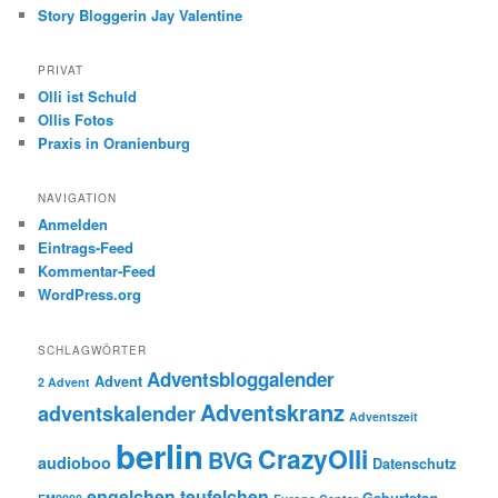
Story Bloggerin Jay Valentine
PRIVAT
Olli ist Schuld
Ollis Fotos
Praxis in Oranienburg
NAVIGATION
Anmelden
Eintrags-Feed
Kommentar-Feed
WordPress.org
SCHLAGWÖRTER
Adventsbloggalender
Advent
2 Advent
Adventskranz
adventskalender
Adventszeit
berlin
CrazyOlli
BVG
audioboo
Datenschutz
engelchen teufelchen
Geburtstag