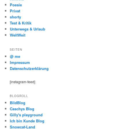
Poesie
Privat
shorty
Test & Kritik
Unterwegs & Urlaub
WeltWeit
SEITEN
@ me
Impressum
Datenschutzerklärung
[instagram-feed]
BLOGROLL
BildBlog
Caschys Blog
Gilly's playground
Ich bin Kunde Blog
Snowcat-Land