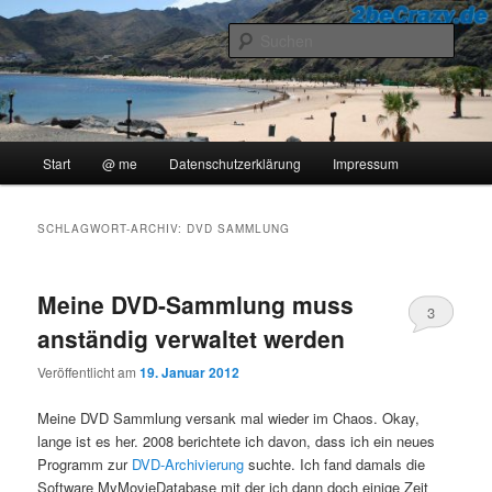
Zum
Zum
..::Ollis Blog::..
primären
sekundären
Such
Inhalt
Inhalt
springen
springen
2beCrazy
Hauptmenü
Start
@ me
Datenschutzerklärung
Impressum
SCHLAGWORT-ARCHIV:
DVD SAMMLUNG
Meine DVD-Sammlung muss
3
anständig verwaltet werden
Veröffentlicht am
19. Januar 2012
Meine DVD Sammlung versank mal wieder im Chaos. Okay,
lange ist es her. 2008 berichtete ich davon, dass ich ein neues
Programm zur
DVD-Archivierung
suchte. Ich fand damals die
Software MyMovieDatabase mit der ich dann doch einige Zeit