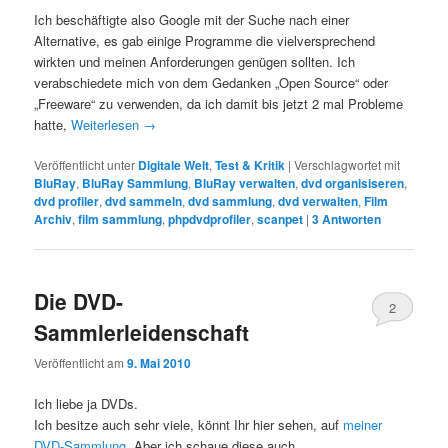
Ich beschäftigte also Google mit der Suche nach einer
Alternative, es gab einige Programme die vielversprechend
wirkten und meinen Anforderungen genügen sollten. Ich
verabschiedete mich von dem Gedanken „Open Source“ oder
„Freeware“ zu verwenden, da ich damit bis jetzt 2 mal Probleme
hatte,
Weiterlesen
→
Veröffentlicht unter
Digitale Welt
,
Test & Kritik
|
Verschlagwortet mit
BluRay
,
BluRay Sammlung
,
BluRay verwalten
,
dvd organisiseren
,
dvd profiler
,
dvd sammeln
,
dvd sammlung
,
dvd verwalten
,
Film
Archiv
,
film sammlung
,
phpdvdprofiler
,
scanpet
|
3
Antworten
Die DVD-
2
Sammlerleidenschaft
Veröffentlicht am
9. Mai 2010
Ich liebe ja DVDs.
Ich besitze auch sehr viele, könnt Ihr hier sehen, auf
meiner
DVD-Sammlung
. Aber ich schaue diese auch.