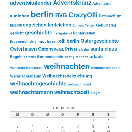
Adventskranz
adventskalender
Adventszeit
berlin
CrazyOlli
BVG
audioboo
Datenschutz
engelchen teufelchen
Geburtstag
EM2008
Europa Center
geschichte
gedicht
lichterketten
heiligabend
Ostergeschichte
olli berlin
lindt hasen
liebesgeschichte
Osterhasen
santa claus
Ostern
Privat
Politik
s-bahn
urlaub
Segeln
Sonnenschein
sommer
sührig
teneriffa
weihnachten
Volkspark Mariendorf
weihnachten berlin
Weihnachtsbeleuchtung
Weihnachtsbaum
weihnachtsgeschichte
weihnachtslied
weihnachtsmann
weihnachtszeit
Zingst
AUGUST 2026
M
D
M
D
F
S
S
1
2
3
4
5
6
7
8
9
10
11
12
13
14
15
16