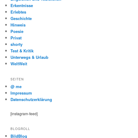
Erkentnisse
Erlebtes
Geschichte
Hinweis
Poesie
Privat
shorty
Test & Kritik
Unterwegs & Urlaub
WeltWeit
SEITEN
@ me
Impressum
Datenschutzerklärung
[instagram-feed]
BLOGROLL
BildBlog