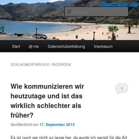
Zum
Zum
..::Ollis Blog::..
primären
sekundären
Such
Inhalt
Inhalt
springen
springen
2beCrazy
Hauptmenü
Start
@ me
Datenschutzerklärung
Impressum
SCHLAGWORTARCHIV:
FACEBOOK
Wie kommunizieren wir
1
heutzutage und ist das
wirklich schlechter als
früher?
Veröffentlicht am
17. September 2013
Es ist noch gar nicht so lange her, da wurde ich gerügt für die Art