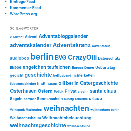
Eintrags-Feed
Kommentar-Feed
WordPress.org
SCHLAGWÖRTER
Adventsbloggalender
Advent
2 Advent
Adventskranz
adventskalender
Adventszeit
berlin
CrazyOlli
BVG
audioboo
Datenschutz
engelchen teufelchen
Geburtstag
EM2008
Europa Center
geschichte
gedicht
lichterketten
heiligabend
Ostergeschichte
olli berlin
lindt hasen
liebesgeschichte
Osterhasen
santa claus
Ostern
Privat
Politik
s-bahn
urlaub
Segeln
Sonnenschein
sommer
sührig
teneriffa
weihnachten
Volkspark Mariendorf
weihnachten berlin
Weihnachtsbeleuchtung
Weihnachtsbaum
weihnachtsgeschichte
weihnachtslied