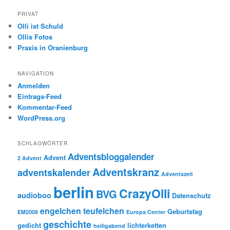
PRIVAT
Olli ist Schuld
Ollis Fotos
Praxis in Oranienburg
NAVIGATION
Anmelden
Eintrags-Feed
Kommentar-Feed
WordPress.org
SCHLAGWÖRTER
Adventsbloggalender
Advent
2 Advent
Adventskranz
adventskalender
Adventszeit
berlin
CrazyOlli
BVG
audioboo
Datenschutz
engelchen teufelchen
Geburtstag
EM2008
Europa Center
geschichte
gedicht
lichterketten
heiligabend