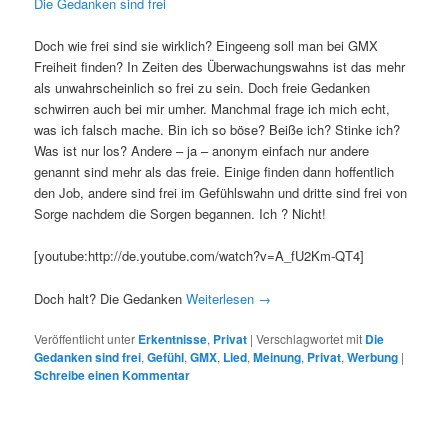
Die Gedanken sind frei
Doch wie frei sind sie wirklich? Eingeeng soll man bei GMX
Freiheit finden? In Zeiten des Überwachungswahns ist das mehr
als unwahrscheinlich so frei zu sein. Doch freie Gedanken
schwirren auch bei mir umher. Manchmal frage ich mich echt,
was ich falsch mache. Bin ich so böse? Beiße ich? Stinke ich?
Was ist nur los? Andere – ja – anonym einfach nur andere
genannt sind mehr als das freie. Einige finden dann hoffentlich
den Job, andere sind frei im Gefühlswahn und dritte sind frei von
Sorge nachdem die Sorgen begannen. Ich ? Nicht!
[youtube:http://de.youtube.com/watch?v=A_fU2Km-QT4]
Doch halt? Die Gedanken
Weiterlesen
→
Veröffentlicht unter
Erkentnisse
,
Privat
|
Verschlagwortet mit
Die
Gedanken sind frei
,
Gefühl
,
GMX
,
Lied
,
Meinung
,
Privat
,
Werbung
|
Schreibe einen Kommentar