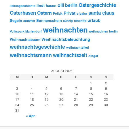
Ostergeschichte
olli berlin
lindt hasen
liebesgeschichte
Osterhasen
santa claus
Ostern
Privat
Politik
s-bahn
urlaub
Segeln
Sonnenschein
sommer
sührig
teneriffa
weihnachten
Volkspark Mariendorf
weihnachten berlin
Weihnachtsbeleuchtung
Weihnachtsbaum
weihnachtsgeschichte
weihnachtslied
weihnachtsmann
weihnachtszeit
Zingst
AUGUST 2026
M
D
M
D
F
S
S
1
2
3
4
5
6
7
8
9
10
11
12
13
14
15
16
17
18
19
20
21
22
23
24
25
26
27
28
29
30
31
« Apr.