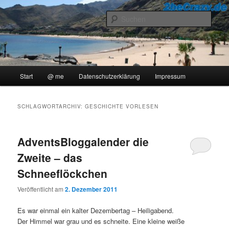
Zum
Zum
..::Ollis Blog::..
primären
sekundären
Such
Inhalt
Inhalt
springen
springen
2beCrazy
Hauptmenü
Start
@ me
Datenschutzerklärung
Impressum
SCHLAGWORTARCHIV:
GESCHICHTE VORLESEN
AdventsBloggalender die
Zweite – das
Schneeflöckchen
Veröffentlicht am
2. Dezember 2011
Es war einmal ein kalter Dezembertag – Heiligabend.
Der Himmel war grau und es schneite. Eine kleine weiße