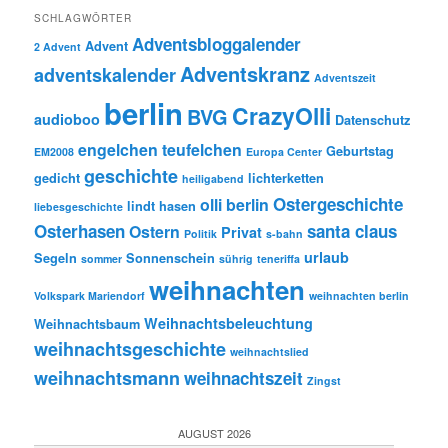
SCHLAGWÖRTER
Adventsbloggalender
Advent
2 Advent
Adventskranz
adventskalender
Adventszeit
berlin
CrazyOlli
BVG
audioboo
Datenschutz
engelchen teufelchen
Geburtstag
EM2008
Europa Center
geschichte
gedicht
lichterketten
heiligabend
Ostergeschichte
olli berlin
lindt hasen
liebesgeschichte
Osterhasen
santa claus
Ostern
Privat
Politik
s-bahn
urlaub
Segeln
Sonnenschein
sommer
sührig
teneriffa
weihnachten
Volkspark Mariendorf
weihnachten berlin
Weihnachtsbeleuchtung
Weihnachtsbaum
weihnachtsgeschichte
weihnachtslied
weihnachtsmann
weihnachtszeit
Zingst
AUGUST 2026