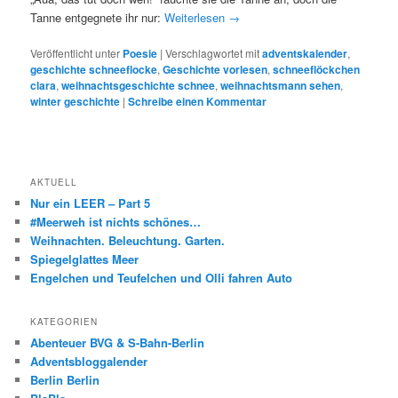
Tanne entgegnete ihr nur:
Weiterlesen
→
Veröffentlicht unter
Poesie
|
Verschlagwortet mit
adventskalender
,
geschichte schneeflocke
,
Geschichte vorlesen
,
schneeflöckchen
clara
,
weihnachtsgeschichte schnee
,
weihnachtsmann sehen
,
winter geschichte
|
Schreibe einen Kommentar
AKTUELL
Nur ein LEER – Part 5
#Meerweh ist nichts schönes…
Weihnachten. Beleuchtung. Garten.
Spiegelglattes Meer
Engelchen und Teufelchen und Olli fahren Auto
KATEGORIEN
Abenteuer BVG & S-Bahn-Berlin
Adventsbloggalender
Berlin Berlin