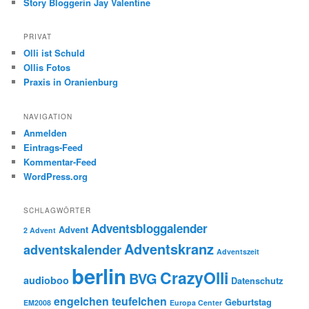
Story Bloggerin Jay Valentine
PRIVAT
Olli ist Schuld
Ollis Fotos
Praxis in Oranienburg
NAVIGATION
Anmelden
Eintrags-Feed
Kommentar-Feed
WordPress.org
SCHLAGWÖRTER
Adventsbloggalender
Advent
2 Advent
Adventskranz
adventskalender
Adventszeit
berlin
CrazyOlli
BVG
audioboo
Datenschutz
engelchen teufelchen
Geburtstag
EM2008
Europa Center