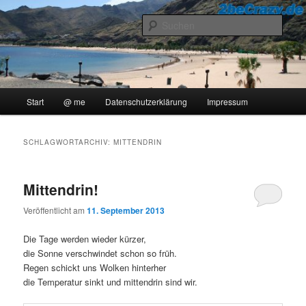
Zum
Zum
..::Ollis Blog::..
primären
sekundären
Such
Inhalt
Inhalt
springen
springen
2beCrazy
Hauptmenü
Start
@ me
Datenschutzerklärung
Impressum
SCHLAGWORTARCHIV:
MITTENDRIN
Mittendrin!
Veröffentlicht am
11. September 2013
Die Tage werden wieder kürzer,
die Sonne verschwindet schon so früh.
Regen schickt uns Wolken hinterher
die Temperatur sinkt und mittendrin sind wir.