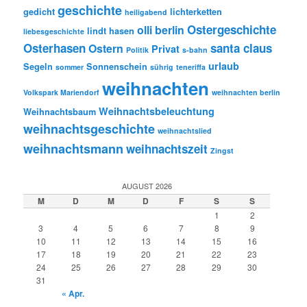
geschichte
gedicht
lichterketten
heiligabend
Ostergeschichte
olli berlin
lindt hasen
liebesgeschichte
Osterhasen
santa claus
Ostern
Privat
Politik
s-bahn
urlaub
Segeln
Sonnenschein
sommer
sührig
teneriffa
weihnachten
Volkspark Mariendorf
weihnachten berlin
Weihnachtsbeleuchtung
Weihnachtsbaum
weihnachtsgeschichte
weihnachtslied
weihnachtsmann
weihnachtszeit
Zingst
AUGUST 2026
M
D
M
D
F
S
S
1
2
3
4
5
6
7
8
9
10
11
12
13
14
15
16
17
18
19
20
21
22
23
24
25
26
27
28
29
30
31
« Apr.