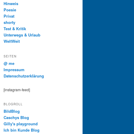
Hinweis
Poesie
Privat
shorty
Test & Kritik
Unterwegs & Urlaub
WeltWeit
SEITEN
@ me
Impressum
Datenschutzerklärung
[instagram-feed]
BLOGROLL
BildBlog
Caschys Blog
Gilly's playground
Ich bin Kunde Blog