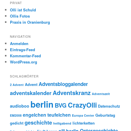
PRIVAT
Olli ist Schuld
Ollis Fotos
Praxis in Oranienburg
NAVIGATION
Anmelden
Eintrags-Feed
Kommentar-Feed
WordPress.org
SCHLAGWÖRTER
Adventsbloggalender
Advent
2 Advent
Adventskranz
adventskalender
Adventszeit
berlin
CrazyOlli
BVG
audioboo
Datenschutz
engelchen teufelchen
Geburtstag
EM2008
Europa Center
geschichte
gedicht
lichterketten
heiligabend
Ostergeschichte
olli berlin