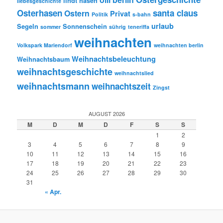
lindt hasen
liebesgeschichte
Osterhasen
santa claus
Ostern
Privat
Politik
s-bahn
urlaub
Segeln
Sonnenschein
sommer
sührig
teneriffa
weihnachten
Volkspark Mariendorf
weihnachten berlin
Weihnachtsbeleuchtung
Weihnachtsbaum
weihnachtsgeschichte
weihnachtslied
weihnachtsmann
weihnachtszeit
Zingst
AUGUST 2026
M
D
M
D
F
S
S
1
2
3
4
5
6
7
8
9
10
11
12
13
14
15
16
17
18
19
20
21
22
23
24
25
26
27
28
29
30
31
« Apr.