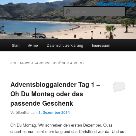
Zum
Zum
..::Ollis Blog::..
primären
sekundären
Such
Inhalt
Inhalt
springen
springen
2beCrazy
Hauptmenü
Start
@ me
Datenschutzerklärung
Impressum
SCHLAGWORT-ARCHIV:
SCHÖNER ADVENT
Adventsbloggalender Tag 1 –
Oh Du Montag oder das
passende Geschenk
Veröffentlicht am
1. Dezember 2014
Oh Du Montag. Wir schreiben den ersten Dezember, Quasi
dauert es nun nicht mehr lang und das Christkind war da. Und es