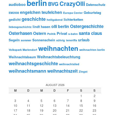
berlin
CrazyOlli
BVG
audioboo
Datenschutz
engelchen teufelchen
Geburtstag
EM2008
Europa Center
geschichte
gedicht
lichterketten
heiligabend
Ostergeschichte
olli berlin
lindt hasen
liebesgeschichte
Osterhasen
santa claus
Ostern
Privat
Politik
s-bahn
urlaub
Segeln
Sonnenschein
sommer
sührig
teneriffa
weihnachten
Volkspark Mariendorf
weihnachten berlin
Weihnachtsbeleuchtung
Weihnachtsbaum
weihnachtsgeschichte
weihnachtslied
weihnachtsmann
weihnachtszeit
Zingst
AUGUST 2026
M
D
M
D
F
S
S
1
2
3
4
5
6
7
8
9
10
11
12
13
14
15
16
17
18
19
20
21
22
23