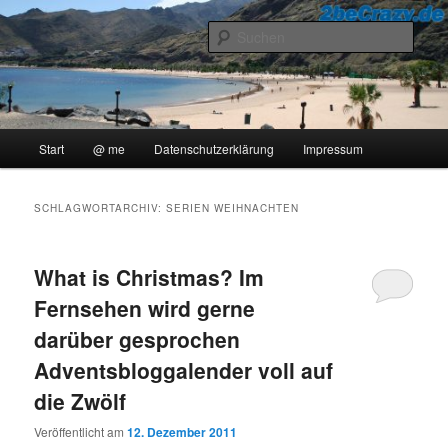
Zum
Zum
..::Ollis Blog::..
primären
sekundären
Such
Inhalt
Inhalt
springen
springen
2beCrazy
Hauptmenü
Start
@ me
Datenschutzerklärung
Impressum
SCHLAGWORTARCHIV:
SERIEN WEIHNACHTEN
What is Christmas? Im
Fernsehen wird gerne
darüber gesprochen
Adventsbloggalender voll auf
die Zwölf
Veröffentlicht am
12. Dezember 2011