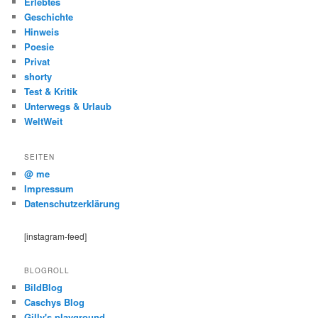
Erlebtes
Geschichte
Hinweis
Poesie
Privat
shorty
Test & Kritik
Unterwegs & Urlaub
WeltWeit
SEITEN
@ me
Impressum
Datenschutzerklärung
[instagram-feed]
BLOGROLL
BildBlog
Caschys Blog
Gilly's playground