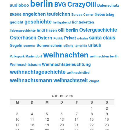
berlin
CrazyOlli
BVG
audioboo
Datenschutz
engelchen teufelchen
Geburtstag
EM2008
Europa Center
geschichte
gedicht
lichterketten
heiligabend
Ostergeschichte
olli berlin
lindt hasen
liebesgeschichte
Osterhasen
santa claus
Ostern
Privat
Politik
s-bahn
urlaub
Segeln
Sonnenschein
sommer
sührig
teneriffa
weihnachten
Volkspark Mariendorf
weihnachten berlin
Weihnachtsbeleuchtung
Weihnachtsbaum
weihnachtsgeschichte
weihnachtslied
weihnachtsmann
weihnachtszeit
Zingst
AUGUST 2026
M
D
M
D
F
S
S
1
2
3
4
5
6
7
8
9
10
11
12
13
14
15
16
17
18
19
20
21
22
23