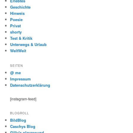
Erlebtes
Geschichte
Hinweis
Poesie
Privat
shorty
Test & Kritik
Unterwegs & Urlaub
WeltWeit
SEITEN
@ me
Impressum
Datenschutzerklärung
[instagram-feed]
BLOGROLL
BildBlog
Caschys Blog
Gilly's playground