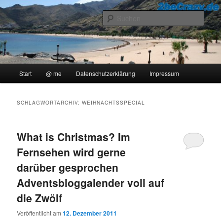
Zum
Zum
..::Ollis Blog::..
primären
sekundären
Such
Inhalt
Inhalt
springen
springen
2beCrazy
Hauptmenü
Start
@ me
Datenschutzerklärung
Impressum
SCHLAGWORTARCHIV:
WEIHNACHTSSPECIAL
What is Christmas? Im
Fernsehen wird gerne
darüber gesprochen
Adventsbloggalender voll auf
die Zwölf
Veröffentlicht am
12. Dezember 2011