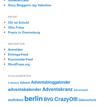
Snowcat-Land
Story Bloggerin Jay Valentine
PRIVAT
Olli ist Schuld
Ollis Fotos
Praxis in Oranienburg
NAVIGATION
Anmelden
Eintrags-Feed
Kommentar-Feed
WordPress.org
SCHLAGWÖRTER
Adventsbloggalender
Advent
2 Advent
Adventskranz
adventskalender
Adventszeit
berlin
CrazyOlli
BVG
audioboo
Datenschutz