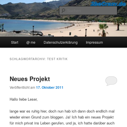
Zum
Zum
..::Ollis Blog::..
primären
sekundären
Such
Inhalt
Inhalt
springen
springen
2beCrazy
Hauptmenü
Start
@ me
Datenschutzerklärung
Impressum
SCHLAGWORTARCHIV:
TEST KRITIK
Neues Projekt
Veröffentlicht am
17. Oktober 2011
Hallo liebe Leser,
lange war es ruhig hier, doch nun hab ich dann doch endlich mal
wieder einen Grund zum bloggen. Ja! Ich hab ein neues Projekt
für mich privat ins Leben gerufen, und ja, ich hatte darüber auch