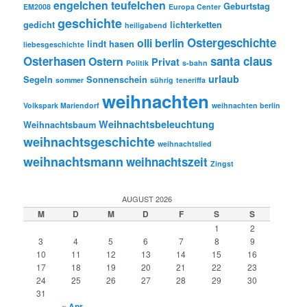
engelchen teufelchen
Geburtstag
EM2008
Europa Center
geschichte
gedicht
lichterketten
heiligabend
Ostergeschichte
olli berlin
lindt hasen
liebesgeschichte
Osterhasen
santa claus
Ostern
Privat
Politik
s-bahn
urlaub
Segeln
Sonnenschein
sommer
sührig
teneriffa
weihnachten
Volkspark Mariendorf
weihnachten berlin
Weihnachtsbeleuchtung
Weihnachtsbaum
weihnachtsgeschichte
weihnachtslied
weihnachtsmann
weihnachtszeit
Zingst
AUGUST 2026
M
D
M
D
F
S
S
1
2
3
4
5
6
7
8
9
10
11
12
13
14
15
16
17
18
19
20
21
22
23
24
25
26
27
28
29
30
31
« Apr.