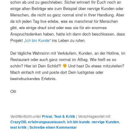
schon ab und zu geschrieben. Sicher erinnert Ihr Euch noch an
einige alten Beiträge wie zum Beispiel über nervige Kunden oder
Menschen, die nicht so ganz normal sind in Ihrer Handlung. Aber
da ich jeden Tag live erlebe, was es manchmal für Menschen
gibt, wie einige drauf sind oder was sie für ein enormes
Anspruchsdenken haben, hatte ich dann doch beschlossen, dass
Projekt „
Ich bin Kunde
“ ins Leben zu rufen.
Der tägliche Wahnsinn mit Verkäufern, Kunden, an der Hotline, im
Restaurant oder auch ganz normal im Alltag. Wie hieß es so
schön? Hier ist Dein Schild?!
Und hast Du etwas mitzuteilen?
Mach einfach mit und poste dort Dein lustigstes oder
beeindruckendes Erlebnis.
Olli
Veröffentlicht unter
Privat
,
Test & Kritik
|
Verschlagwortet mit
CrazyOlli
,
erfahrungsaustausch
,
ich bin kunde
,
nervige Kunden
,
test kritik
|
Schreibe einen Kommentar