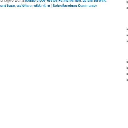
schlagwortet mit
bonnie clyde
,
erstes kennenlernen
,
gefahr im wald
,
 und hase
,
waldtiere
,
wilde tiere
|
Schreibe einen Kommentar