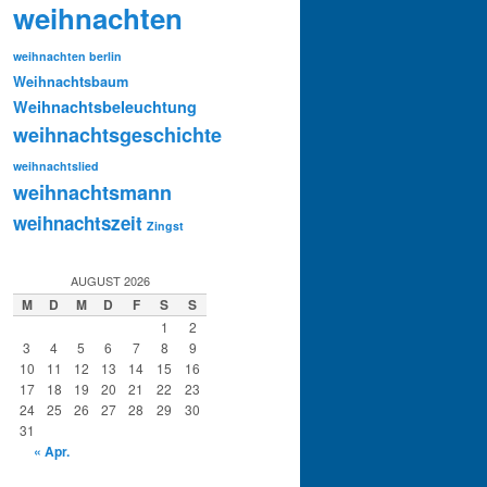
weihnachten
weihnachten berlin
Weihnachtsbaum
Weihnachtsbeleuchtung
weihnachtsgeschichte
weihnachtslied
weihnachtsmann
weihnachtszeit
Zingst
AUGUST 2026
M
D
M
D
F
S
S
1
2
3
4
5
6
7
8
9
10
11
12
13
14
15
16
17
18
19
20
21
22
23
24
25
26
27
28
29
30
31
« Apr.