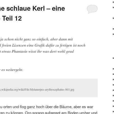
e schlaue Kerl – eine
Teil 12
 ja schon nicht ganz so einfach, aber dann mit
freien Lizenzen eine Grafik dafür zu fertigen ist noch
it etwas Phantasie wisst ihr was dort wohl grad
 es weitergeht.
n.wikipedia.org/wiki/File:Melanerpes-erythrocephalus-003.jpg
u orten und flog ganz hoch über die Bäume, aber es war
iseren zu können. Oro sprang aufgeregt am Boden umher und