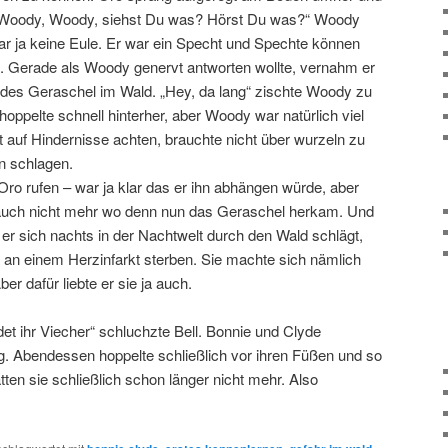
Woody, Woody, siehst Du was? Hörst Du was?“ Woody
war ja keine Eule. Er war ein Specht und Spechte können
. Gerade als Woody genervt antworten wollte, vernahm er
ildes Geraschel im Wald. „Hey, da lang“ zischte Woody zu
 hoppelte schnell hinterher, aber Woody war natürlich viel
t auf Hindernisse achten, brauchte nicht über wurzeln zu
n schlagen.
Oro rufen – war ja klar das er ihn abhängen würde, aber
auch nicht mehr wo denn nun das Geraschel herkam. Und
er sich nachts in der Nachtwelt durch den Wald schlägt,
 an einem Herzinfarkt sterben. Sie machte sich nämlich
r dafür liebte er sie ja auch.
et ihr Viecher“ schluchzte Bell. Bonnie und Clyde
ig. Abendessen hoppelte schließlich vor ihren Füßen und so
ten sie schließlich schon länger nicht mehr. Also