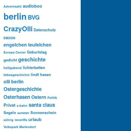
audioboo
Adventszeit
berlin
BVG
CrazyOlli
Datenschutz
EM2008
engelchen teufelchen
Geburtstag
Europa Center
geschichte
gedicht
lichterketten
heiligabend
lindt hasen
liebesgeschichte
olli berlin
Ostergeschichte
Osterhasen
Ostern
Politik
santa claus
Privat
s-bahn
Segeln
Sonnenschein
sommer
urlaub
sührig
teneriffa
Volkspark Mariendorf