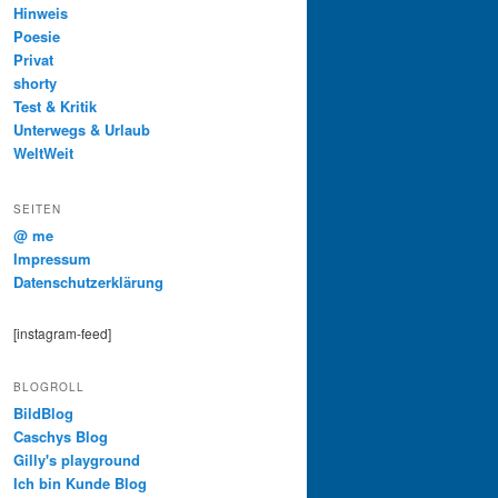
Hinweis
Poesie
Privat
shorty
Test & Kritik
Unterwegs & Urlaub
WeltWeit
SEITEN
@ me
Impressum
Datenschutzerklärung
[instagram-feed]
BLOGROLL
BildBlog
Caschys Blog
Gilly's playground
Ich bin Kunde Blog