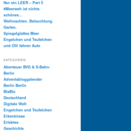
Nur ein LEER – Part 5
#Meerweh ist nichts
schönes…
Weihnachten. Beleuchtung.
Garten.
Spiegelglattes Meer
Engelchen und Teufelchen
und Olli fahren Auto
KATEGORIEN
Abenteuer BVG & S-Bahn-
Berlin
Adventsbloggalender
Berlin Berlin
BlaBla
Deutschland
Digitale Welt
Engelchen und Teufelchen
Erkentnisse
Erlebtes
Geschichte