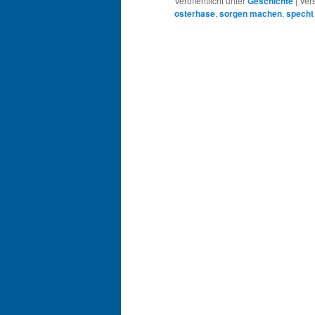
Veröffentlicht unter
Geschichte
|
Ver
osterhase
,
sorgen machen
,
specht