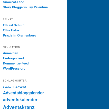
Snowcat-Land
Story Bloggerin Jay Valentine
PRIVAT
Olli ist Schuld
Ollis Fotos
Praxis in Oranienburg
NAVIGATION
Anmelden
Eintrags-Feed
Kommentar-Feed
WordPress.org
SCHLAGWÖRTER
Advent
2 Advent
Adventsbloggalender
adventskalender
Adventskranz