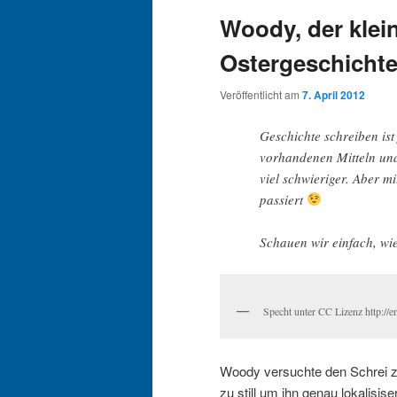
Woody, der klein
Ostergeschichte 
Veröffentlicht am
7. April 2012
Geschichte schreiben ist
vorhandenen Mitteln und 
viel schwieriger. Aber m
passiert
Schauen wir einfach, wie
Specht unter CC Lizenz http://e
Woody versuchte den Schrei z
zu still um ihn genau lokalis