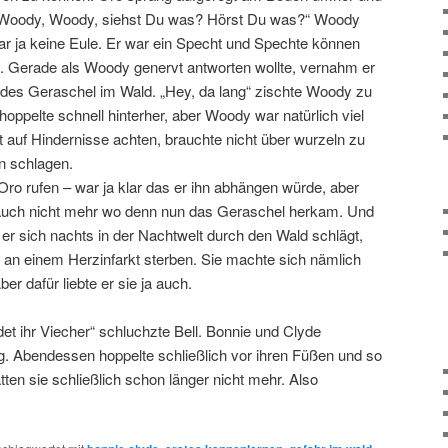
Woody, Woody, siehst Du was? Hörst Du was?“ Woody
war ja keine Eule. Er war ein Specht und Spechte können
. Gerade als Woody genervt antworten wollte, vernahm er
ildes Geraschel im Wald. „Hey, da lang“ zischte Woody zu
 hoppelte schnell hinterher, aber Woody war natürlich viel
t auf Hindernisse achten, brauchte nicht über wurzeln zu
n schlagen.
Oro rufen – war ja klar das er ihn abhängen würde, aber
auch nicht mehr wo denn nun das Geraschel herkam. Und
er sich nachts in der Nachtwelt durch den Wald schlägt,
 an einem Herzinfarkt sterben. Sie machte sich nämlich
r dafür liebte er sie ja auch.
et ihr Viecher“ schluchzte Bell. Bonnie und Clyde
ig. Abendessen hoppelte schließlich vor ihren Füßen und so
ten sie schließlich schon länger nicht mehr. Also