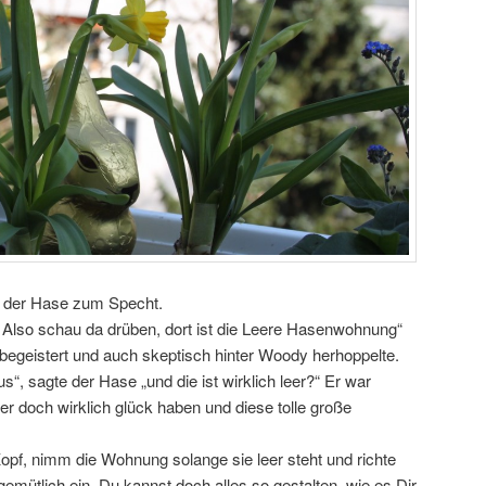
e der Hase zum Specht.
. Also schau da drüben, dort ist die Leere Hasenwohnung“
egeistert und auch skeptisch hinter Woody herhoppelte.
us“, sagte der Hase „und die ist wirklich leer?“ Er war
 er doch wirklich glück haben und diese tolle große
opf, nimm die Wohnung solange sie leer steht und richte
gemütlich ein. Du kannst doch alles so gestalten, wie es Dir