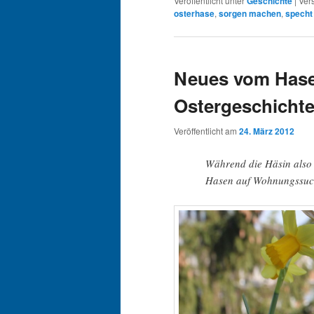
Veröffentlicht unter
Geschichte
|
Ver
osterhase
,
sorgen machen
,
specht
Neues vom Hasen
Ostergeschicht
Veröffentlicht am
24. März 2012
Während die Häsin also 
Hasen auf Wohnungssuch