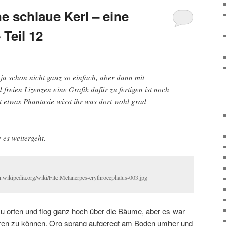
e schlaue Kerl – eine
Teil 12
 ja schon nicht ganz so einfach, aber dann mit
freien Lizenzen eine Grafik dafür zu fertigen ist noch
it etwas Phantasie wisst ihr was dort wohl grad
 es weitergeht.
n.wikipedia.org/wiki/File:Melanerpes-erythrocephalus-003.jpg
u orten und flog ganz hoch über die Bäume, aber es war
iseren zu können. Oro sprang aufgeregt am Boden umher und