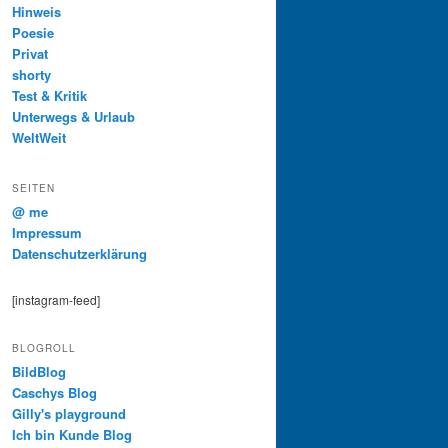
Hinweis
Poesie
Privat
shorty
Test & Kritik
Unterwegs & Urlaub
WeltWeit
SEITEN
@ me
Impressum
Datenschutzerklärung
[instagram-feed]
BLOGROLL
BildBlog
Caschys Blog
Gilly's playground
Ich bin Kunde Blog