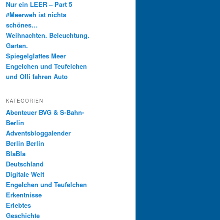
Nur ein LEER – Part 5
#Meerweh ist nichts
schönes…
Weihnachten. Beleuchtung.
Garten.
Spiegelglattes Meer
Engelchen und Teufelchen
und Olli fahren Auto
KATEGORIEN
Abenteuer BVG & S-Bahn-
Berlin
Adventsbloggalender
Berlin Berlin
BlaBla
Deutschland
Digitale Welt
Engelchen und Teufelchen
Erkentnisse
Erlebtes
Geschichte