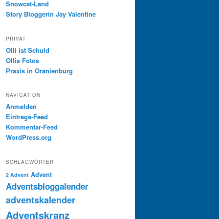
Snowcat-Land
Story Bloggerin Jay Valentine
PRIVAT
Olli ist Schuld
Ollis Fotos
Praxis in Oranienburg
NAVIGATION
Anmelden
Eintrags-Feed
Kommentar-Feed
WordPress.org
SCHLAGWÖRTER
Advent
2 Advent
Adventsbloggalender
adventskalender
Adventskranz