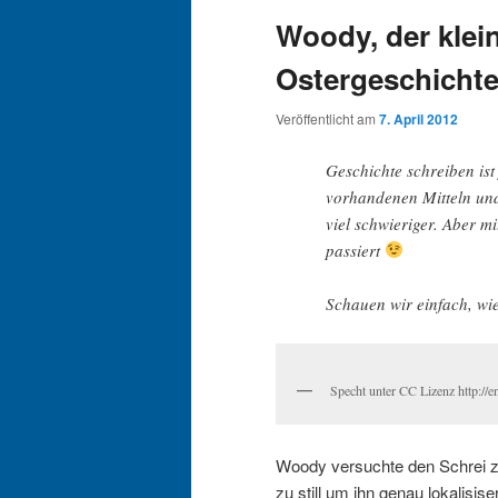
Woody, der klein
Ostergeschichte 
Veröffentlicht am
7. April 2012
Geschichte schreiben ist
vorhandenen Mitteln und 
viel schwieriger. Aber m
passiert
Schauen wir einfach, wie
Specht unter CC Lizenz http://e
Woody versuchte den Schrei z
zu still um ihn genau lokalis