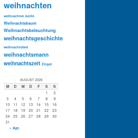
weihnachten
weihnachten berlin
Weihnachtsbaum
Weihnachtsbeleuchtung
weihnachtsgeschichte
weihnachtslied
weihnachtsmann
weihnachtszeit
Zingst
AUGUST 2026
M
D
M
D
F
S
S
1
2
3
4
5
6
7
8
9
10
11
12
13
14
15
16
17
18
19
20
21
22
23
24
25
26
27
28
29
30
31
« Apr.