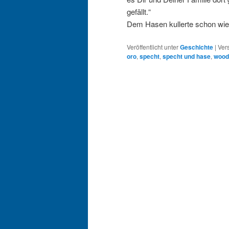
gefällt.“
Dem Hasen kullerte schon wi
Veröffentlicht unter
Geschichte
|
Ver
oro
,
specht
,
specht und hase
,
wood