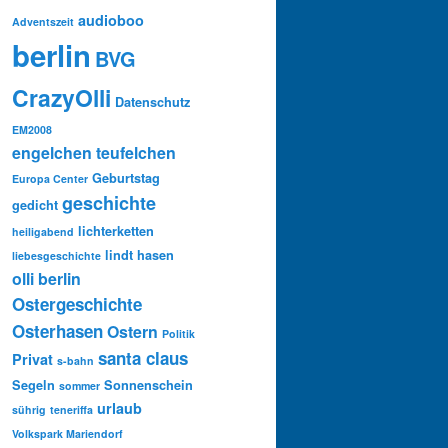
audioboo
Adventszeit
berlin
BVG
CrazyOlli
Datenschutz
EM2008
engelchen teufelchen
Geburtstag
Europa Center
geschichte
gedicht
lichterketten
heiligabend
lindt hasen
liebesgeschichte
olli berlin
Ostergeschichte
Osterhasen
Ostern
Politik
santa claus
Privat
s-bahn
Segeln
Sonnenschein
sommer
urlaub
sührig
teneriffa
Volkspark Mariendorf