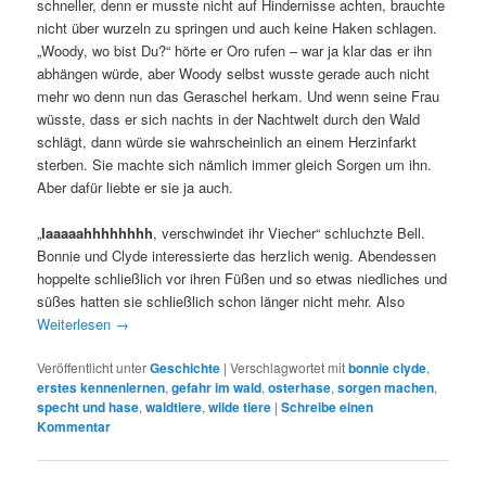
schneller, denn er musste nicht auf Hindernisse achten, brauchte
nicht über wurzeln zu springen und auch keine Haken schlagen.
„Woody, wo bist Du?“ hörte er Oro rufen – war ja klar das er ihn
abhängen würde, aber Woody selbst wusste gerade auch nicht
mehr wo denn nun das Geraschel herkam. Und wenn seine Frau
wüsste, dass er sich nachts in der Nachtwelt durch den Wald
schlägt, dann würde sie wahrscheinlich an einem Herzinfarkt
sterben. Sie machte sich nämlich immer gleich Sorgen um ihn.
Aber dafür liebte er sie ja auch.
„
Iaaaaahhhhhhhh
, verschwindet ihr Viecher“ schluchzte Bell.
Bonnie und Clyde interessierte das herzlich wenig. Abendessen
hoppelte schließlich vor ihren Füßen und so etwas niedliches und
süßes hatten sie schließlich schon länger nicht mehr. Also
Weiterlesen
→
Veröffentlicht unter
Geschichte
|
Verschlagwortet mit
bonnie clyde
,
erstes kennenlernen
,
gefahr im wald
,
osterhase
,
sorgen machen
,
specht und hase
,
waldtiere
,
wilde tiere
|
Schreibe einen
Kommentar