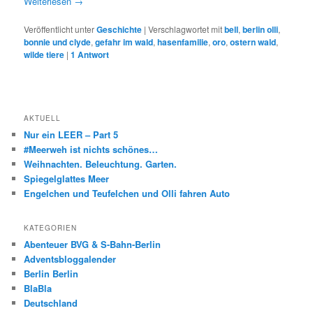
Weiterlesen
→
Veröffentlicht unter
Geschichte
|
Verschlagwortet mit
bell
,
berlin olli
,
bonnie und clyde
,
gefahr im wald
,
hasenfamilie
,
oro
,
ostern wald
,
wilde tiere
|
1
Antwort
AKTUELL
Nur ein LEER – Part 5
#Meerweh ist nichts schönes…
Weihnachten. Beleuchtung. Garten.
Spiegelglattes Meer
Engelchen und Teufelchen und Olli fahren Auto
KATEGORIEN
Abenteuer BVG & S-Bahn-Berlin
Adventsbloggalender
Berlin Berlin
BlaBla
Deutschland