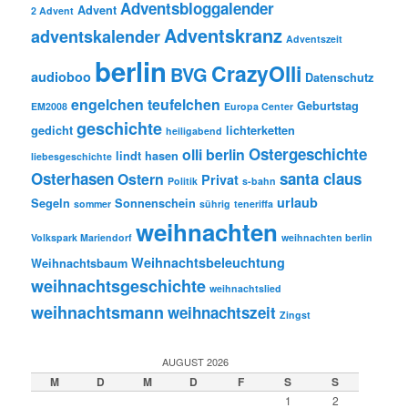
Adventsbloggalender
Advent
2 Advent
Adventskranz
adventskalender
Adventszeit
berlin
CrazyOlli
BVG
audioboo
Datenschutz
engelchen teufelchen
Geburtstag
EM2008
Europa Center
geschichte
gedicht
lichterketten
heiligabend
Ostergeschichte
olli berlin
lindt hasen
liebesgeschichte
Osterhasen
santa claus
Ostern
Privat
Politik
s-bahn
urlaub
Segeln
Sonnenschein
sommer
sührig
teneriffa
weihnachten
Volkspark Mariendorf
weihnachten berlin
Weihnachtsbeleuchtung
Weihnachtsbaum
weihnachtsgeschichte
weihnachtslied
weihnachtsmann
weihnachtszeit
Zingst
AUGUST 2026
M
D
M
D
F
S
S
1
2