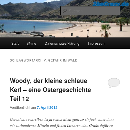
Zum
Zum
..::Ollis Blog::..
primären
sekundären
Such
Inhalt
Inhalt
springen
springen
2beCrazy
Hauptmenü
Start
@ me
Datenschutzerklärung
Impressum
SCHLAGWORTARCHIV:
GEFAHR IM WALD
Woody, der kleine schlaue
Kerl – eine Ostergeschichte
Teil 12
Veröffentlicht am
7. April 2012
Geschichte schreiben ist ja schon nicht ganz so einfach, aber dann
mit vorhandenen Mitteln und freien Lizenzen eine Grafik dafür zu