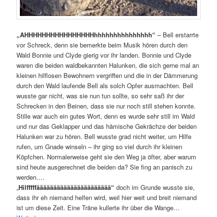
„AHHHHHHHHHHHHHHHHhhhhhhhhhhhhhhh“
– Bell erstarrte
vor Schreck, denn sie bemerkte beim Musik hören durch den
Wald Bonnie und Clyde gierig vor ihr landen. Bonnie und Clyde
waren die beiden waldbekannten Halunken, die sich gerne mal an
kleinen hilflosen Bewohnern vergriffen und die in der Dämmerung
durch den Wald laufende Bell als solch Opfer ausmachten. Bell
wusste gar nicht, was sie nun tun sollte, so sehr saß ihr der
Schrecken in den Beinen, dass sie nur noch still stehen konnte.
Stille war auch ein gutes Wort, denn es wurde sehr still im Wald
und nur das Geklapper und das hämische Gekrächze der beiden
Halunken war zu hören. Bell wusste grad nicht weiter, um Hilfe
rufen, um Gnade winseln – ihr ging so viel durch ihr kleinen
Köpfchen. Normalerweise geht sie den Weg ja öfter, aber warum
sind heute ausgerechnet die beiden da? Sie fing an panisch zu
werden….
„
Hilfffffääääääääääääääääääääää“
doch im Grunde wusste sie,
dass ihr eh niemand helfen wird, weil hier weit und breit niemand
ist um diese Zeit. Eine Träne kullerte ihr über die Wange…