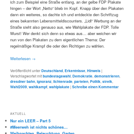
ich zum Beispiel eine Straße entlang, an der gelbe FDP Plakate
hingen – der Wort „Netto“ blieb im Kopf. Knapp über den Plakaten
dann ein weiteres, so dachte ich und entdeckte den Schriftzug
eines bekannten Lebensmitteldiscounters. „Lidl“ Werbung an der
Straße sieht also genauso aus, wie Wahlplakate der FDP. Tolle
Wurst! Wer denkt sich denn so etwas aus… aber weichen wir
nun von den Plakaten zu dem eigentlichen Thema: Der
regelmäßige Krampf die oder den Richtigen zu wählen.
Weiterlesen
→
Veröffentlicht unter
Deutschland
,
Erkentnisse
,
Hinweis
|
Verschlagwortet mit
bundestagswahl
,
Demokratie
,
demonstrieren
,
dresdner bahn
,
ignoranz
,
lichtenrade
,
parteien
,
Politik
,
streik
,
Wahl2009
,
wahlkampf
,
wahlplakate
|
Schreibe einen Kommentar
AKTUELL
Nur ein LEER – Part 5
#Meerweh ist nichts schönes…
Weihnachten. Beleuchtung. Garten.