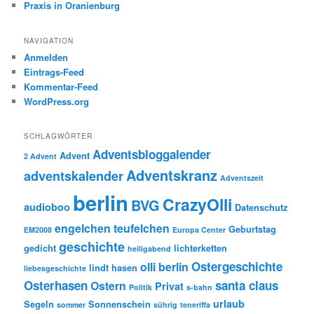
Praxis in Oranienburg
NAVIGATION
Anmelden
Eintrags-Feed
Kommentar-Feed
WordPress.org
SCHLAGWÖRTER
Adventsbloggalender
Advent
2 Advent
Adventskranz
adventskalender
Adventszeit
berlin
CrazyOlli
BVG
audioboo
Datenschutz
engelchen teufelchen
Geburtstag
EM2008
Europa Center
geschichte
gedicht
lichterketten
heiligabend
Ostergeschichte
olli berlin
lindt hasen
liebesgeschichte
Osterhasen
santa claus
Ostern
Privat
Politik
s-bahn
urlaub
Segeln
Sonnenschein
sommer
sührig
teneriffa