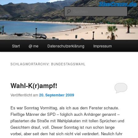
Zum
Zum
..::Ollis Blog::..
primären
sekundären
Such
Inhalt
Inhalt
springen
springen
2beCrazy
Hauptmenü
Start
@ me
Datenschutzerklärung
Impressum
SCHLAGWORTARCHIV:
BUNDESTAGSWAHL
Wahl-K(r)ampf!
Veröffentlicht am
20. September 2009
Es war Sonntag Vormittag, als ich aus dem Fenster schaute.
Fleißige Männer der SPD – folglich auch Anhänger genannt –
pflasterten die Straße mit Wahlplakaten mit tollen Sprüchen und
Gesichtern drauf, voll. Dieser Sonntag ist nun schon lange
vorbei, aber seit dem hat sich nicht viel verändert. Neulich fuhr