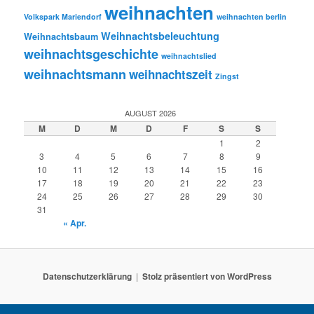
weihnachten
Volkspark Mariendorf
weihnachten berlin
Weihnachtsbeleuchtung
Weihnachtsbaum
weihnachtsgeschichte
weihnachtslied
weihnachtsmann
weihnachtszeit
Zingst
AUGUST 2026
M
D
M
D
F
S
S
1
2
3
4
5
6
7
8
9
10
11
12
13
14
15
16
17
18
19
20
21
22
23
24
25
26
27
28
29
30
31
« Apr.
Datenschutzerklärung
Stolz präsentiert von WordPress